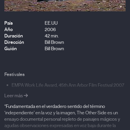
País
EE.UU
Año
2006
Duración
42 min.
Dirección
Bill Brown
Guión
Bill Brown
Festivales
EMPA Work Life Award, 45th Ann Arbor Film Festival 2007
'Propositions' selection, Viennale, Vienna 2006
Leer más
Primer premio FLEX, Gainesville, Florida 2006
“Fundamentada en el verdadero sentido del término
‘independiente’ en la voz y la imagen, The Other Side es un
Estreno en España
ensayo documental personal repleto de paisajes mágicos y
agudas observaciones expresadas en voz baja durante la