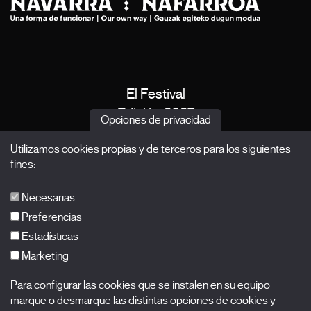
El Festival
Edición 2027
Opciones de privacidad
Noticias
Utilizamos cookies propias y de terceros para los siguientes
Acreditaciones
fines:
X Films
Publicaciones
Necesarias
FAQs
Preferencias
Estadísticas
Marketing
Suscríbete a nuestra newsletter
Para configurar las cookies que se instalen en su equipo
Nombre
marque o desmarque las distintas opciones de cookies y