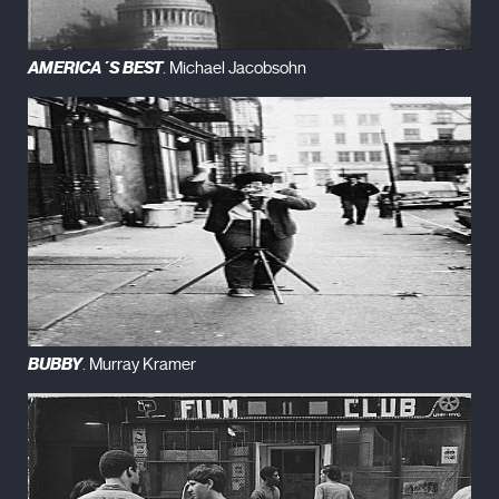
AMERICA´S BEST
. Michael Jacobsohn
BUBBY
. Murray Kramer