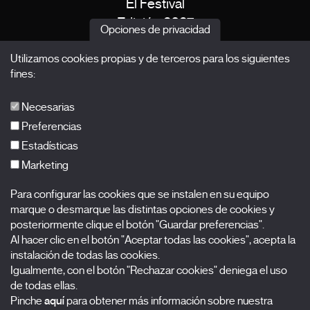
El Festival
Edición 2027
Opciones de privacidad
Noticias
Utilizamos cookies propias y de terceros para los siguientes
Acreditaciones
fines:
X Films
Publicaciones
Necesarias
FAQs
Preferencias
Estadísticas
Marketing
Suscríbete a nuestra newsletter
Para configurar las cookies que se instalen en su equipo
Nombre
marque o desmarque las distintas opciones de cookies y
posteriormente clique el botón "Guardar preferencias".
Apellidos
Al hacer clic en el botón "Aceptar todas las cookies", acepta la
instalación de todas las cookies.
Igualmente, con el botón "Rechazar cookies" deniega el uso
Correo electrónico
de todas ellas.
Pinche
aquí
para obtener más información sobre nuestra
Selecciona una categoría