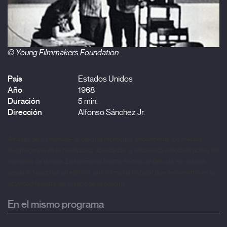
© Young Filmmakers Foundation
País
Estados Unidos
Año
1968
Duración
5 min.
Dirección
Alfonso Sánchez Jr.
A través de su montaje, la película reproduce eficazmente los efectos
alucinógenos de la marihuana, abordando la naturaleza autodestructiva del
consumo de drogas. Los primeros treinta metros de película se rodaron
desde el tejado de un edificio, una forma de trabajar que se convirtió en la
actividad favorita del equipo de la película.
En el mismo programa