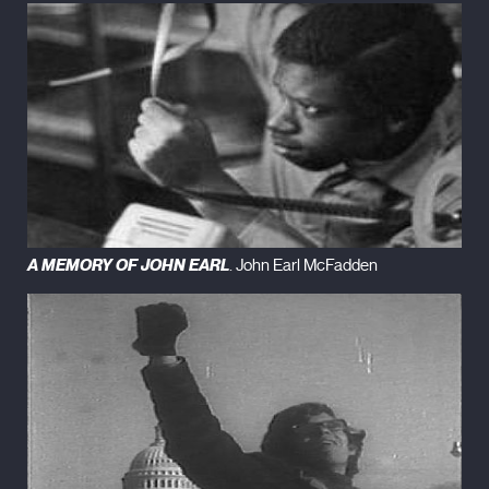
A MEMORY OF JOHN EARL
. John Earl McFadden