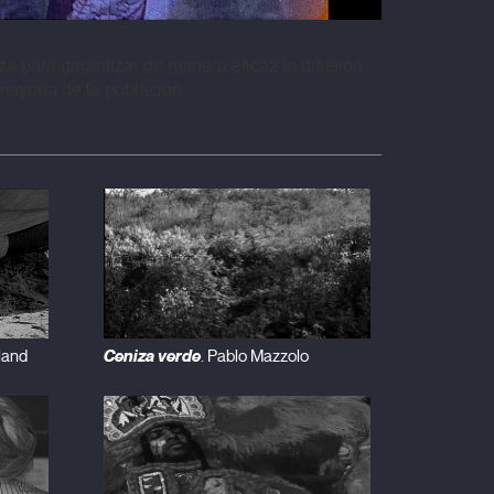
iza para garantizar de manera eficaz la difusión 
mayoría de la población.
Ceniza verde
land
. Pablo Mazzolo