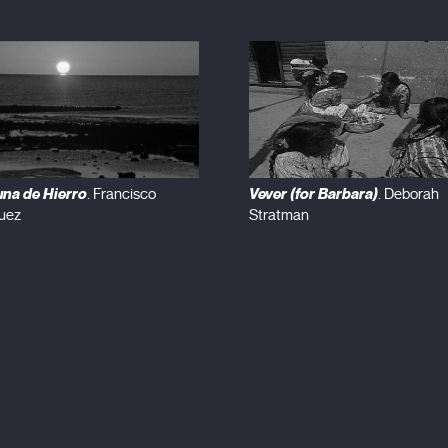
na de Hierro
Vever (for Barbara)
. Francisco
. Deborah
uez
Stratman