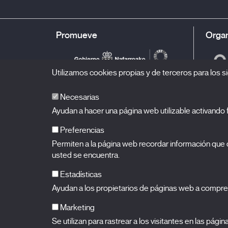
Promueve
Organ
Utilizamos cookies propias y de terceros para los si
Necesarias
Ayudan a hacer una página web utilizable activand
Preferencias
Permiten a la página web recordar información que c
BALUARTE
Palacio de Congresos y Auditorio de Navarra
usted se encuentra.
Plaza de la Constitución s/n.
31002 Pamplona (Navarra)
T.
948 066 066
·
info@puntodevistafestival.com
Estadísticas
Contacto
|
Política de privacidad y aviso legal
|
Política de 
Ayudan a los propietarios de páginas web a compre
Ver mapa
Instagram
Twitter
Facebook
Youtube
Flickr
Marketing
Se utilizan para rastrear a los visitantes en las pági