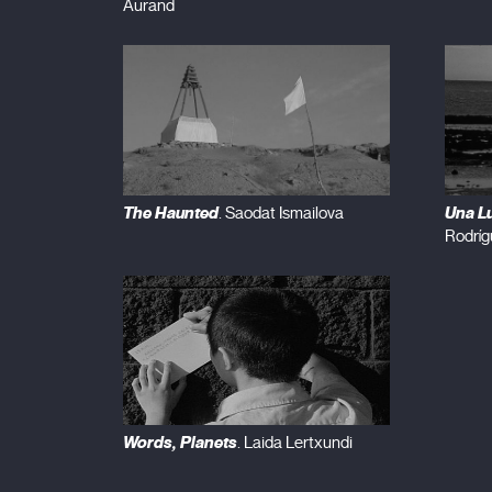
Aurand
The Haunted
Una Lu
. Saodat Ismailova
Rodríg
Words, Planets
. Laida Lertxundi