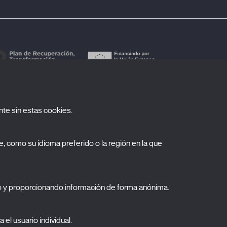
te sin estas cookies.
uscríbete a nuestra newsletter
, como su idioma preferido o la región en la que
ombre
pellidos
o y proporcionando información de forma anónima.
orreo electrónico
 el usuario individual.
elecciona una categoría
0 listas seleccionadas