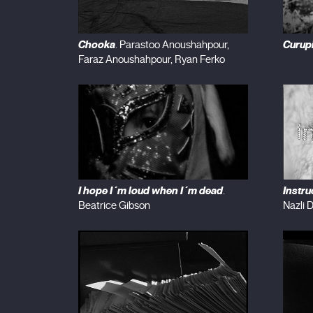
Chooka
Curup
. Parastoo Anoushahpour,
Faraz Anoushahpour, Ryan Ferko
I hope I´m loud when I´m dead
Instru
.
Beatrice Gibson
Nazli D