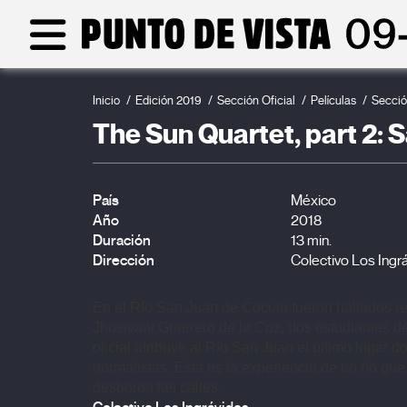
Inicio
Edición 2019
Sección Oficial
Películas
Secció
The Sun Quartet, part 2: 
País
México
Año
2018
Duración
13 min.
Dirección
Colectivo Los Ingr
En el Río San Juan de Cocula fueron hallados r
Jhosivani Guerrero de la Cuz, dos estudiantes de
oficial atribuye al Río San Juan el último lugar d
normalistas. Esta es la experiencia de un río que
desborda las calles.