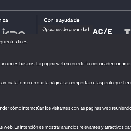
iza
Con la ayuda de
Opciones de privacidad
guientes fines:
o funciones básicas. La página web no puede funcionar adecuadamen
S
El Festival
ambia la forma en que la página se comporta o el aspecto que tiene
Edición 2027
N
Noticias
A
Acreditaciones
cookies
nder cómo interactúan los visitantes con las páginas web reuniend
X Films
C
Publicaciones
FAQs
nas web. La intención es mostrar anuncios relevantes y atractivos para
S