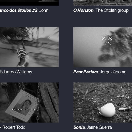
nce des étoiles #2
O Horizon
. John
. The Otolith group
Past Perfect
 Eduardo Williams
. Jorge Jácome
e
Sonia
. Robert Todd
. Jaime Guerra