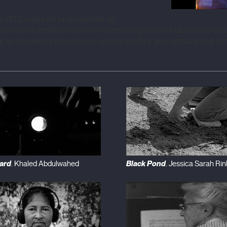
e 2012 surge de la necesidad de 
rativismo estético-televisivo-cinematográfico ha utilizado y util
l se mantenga un continuo control social y perceptivo sobre la 
ard
Black Pond
. Khaled Abdulwahed
. Jessica Sarah Rin