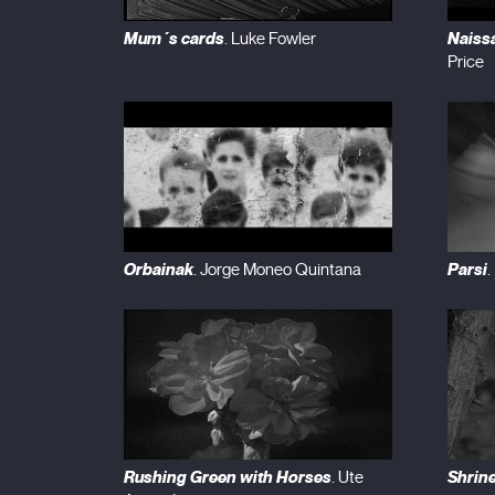
Mum´s cards
Naissa
. Luke Fowler
Price
Orbainak
Parsi
. Jorge Moneo Quintana
.
Rushing Green with Horses
Shrin
. Ute