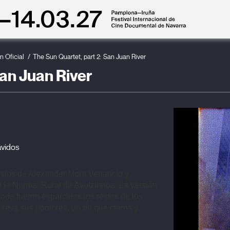
n Oficial
The Sun Quartet, part 2: San Juan River
San Juan River
ávidos
estos de Alexander Mora Venancio y 
 la Normal Rural de Ayotzinapa. La versión 
onde fueron esparcidos los restos de los 
 lleva sus nombres, un río que clama y 