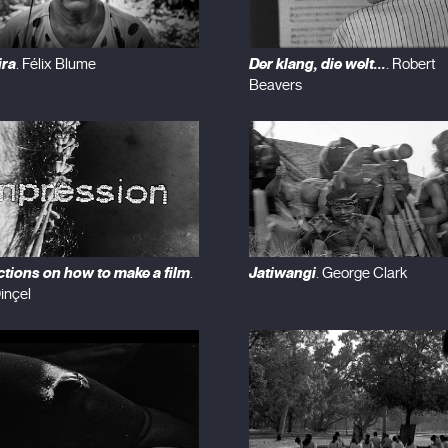
ira
Der klang, die welt...
. Félix Blume
. Robert
Beavers
ctions on how to make a film
Jatiwangi
.
. George Clark
inçel