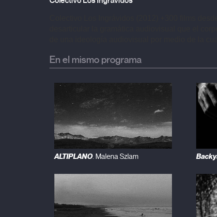
Colectivo Los Ingrávidos
Colectivo Los Ingrávidos (2012) +300 films desd
desarticular la gramática audiovisual que el corpo
de una ideología audiovisual por medio de la cua
En el mismo programa
ALTIPLANO
Backy
. Malena Szlam