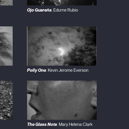
Ojo Guareña
. Edurne Rubio
Polly One
. Kevin Jerome Everson
The Glass Note
. Mary Helena Clark