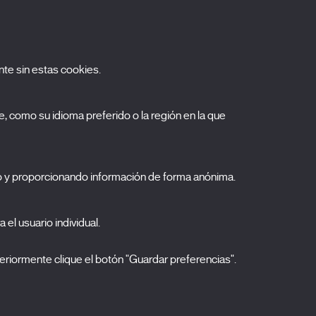
te sin estas cookies.
uscríbete a nuestra newsletter
, como su idioma preferido o la región en la que
ombre
pellidos
o y proporcionando información de forma anónima.
orreo electrónico
 el usuario individual.
elecciona una categoría
0 listas seleccionadas
Acepto términos, condiciones y
política de
eriormente clique el botón "Guardar preferencias".
privacidad
.
ENVIAR