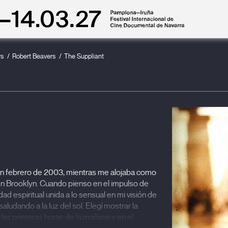
rs
Robert Beavers
The Suppliant
t en febrero de 2003, mientras me alojaba como
en Brooklyn. Cuando pienso en el impulso de
d espiritual unida a lo sensual en mi visión de
ludando a la luz del sol. Elegí mostrar la
 las primeras horas de la mañana y en el