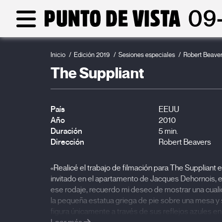
Inicio
Edición 2019
Sesiones especiales
Robert Beave
The Suppliant
País
EEUU
Año
2010
Duración
5 min.
Dirección
Robert Beavers
«Realicé el trabajo de filmación para The Supplian
invitado en el apartamento de Jacques Dehornois, 
ese rodaje, recuerdo mi deseo de mostrar una cualida
la pequeña estatua griega de pie sobre una mesa y sa
figura únicamente a través de sus reflejos azules en