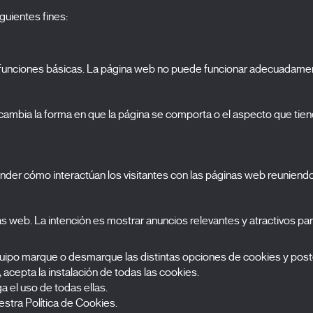
guientes fines:
o funciones básicas. La página web no puede funcionar adecuadamen
S
El Festival
ambia la forma en que la página se comporta o el aspecto que tiene
Edición 2027
N
Noticias
A
Acreditaciones
cookies
nder cómo interactúan los visitantes con las páginas web reuniend
X Films
C
Publicaciones
FAQs
nas web. La intención es mostrar anuncios relevantes y atractivos para
S
equipo marque o desmarque las distintas opciones de cookies y post
, acepta la instalación de todas las cookies.
 el uso de todas ellas.
stra Política de Cookies.