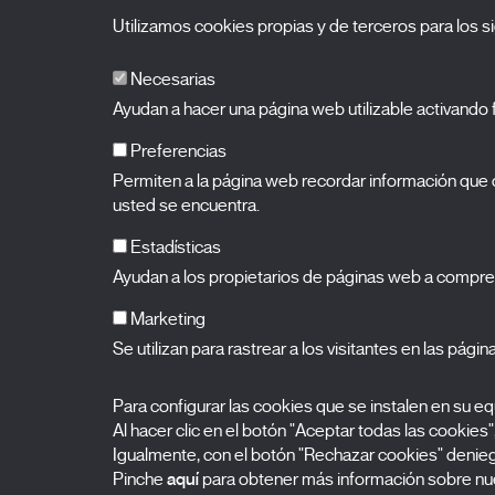
Utilizamos cookies propias y de terceros para los si
Necesarias
Ayudan a hacer una página web utilizable activand
Preferencias
Permiten a la página web recordar información que c
BALUARTE
Palacio de Congresos y Auditorio de Navarra
usted se encuentra.
Plaza de la Constitución s/n.
31002 Pamplona (Navarra)
T.
948 066 066
·
info@puntodevistafestival.com
Estadísticas
Contacto
|
Política de privacidad y aviso legal
|
Política de 
Ayudan a los propietarios de páginas web a compre
Ver mapa
Instagram
Twitter
Facebook
Youtube
Flickr
Marketing
Se utilizan para rastrear a los visitantes en las pági
Para configurar las cookies que se instalen en su 
Al hacer clic en el botón "Aceptar todas las cookies"
Igualmente, con el botón "Rechazar cookies" deniega
Pinche
aquí
para obtener más información sobre nue