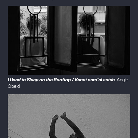
I Used to Sleep on the Rooftop / Kenet nam''al sateh
. Angie
Obeid