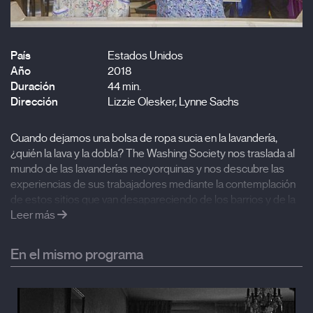
País
Estados Unidos
Año
2018
Duración
44 min.
Dirección
Lizzie Olesker, Lynne Sachs
Cuando dejamos una bolsa de ropa sucia en la lavandería,
¿quién la lava y la dobla? The Washing Society nos traslada al
mundo de las lavanderías neoyorquinas y nos descubre las
experiencias de sus trabajadores mediante la contemplación
de estos sitios que van desapareciendo de los barrios y de la
labor íntima e ininterrumpida que allí se realiza. La
Leer más
yuxtaposición de elementos narrativos y documentales crea
un retrato onírico y, sin embargo, hiperrealista de un día en la
En el mismo programa
vida de un empleado de lavandería, tanto en nuestros días
como en décadas pasadas.