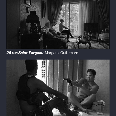
26 rue Saint-Fargeau
. Margaux Guillemard
The Washing Society (trailer) by Lizzie Olesker and
Lynne Sachs - 2018
from
Lynne Sachs
on
Vimeo
.