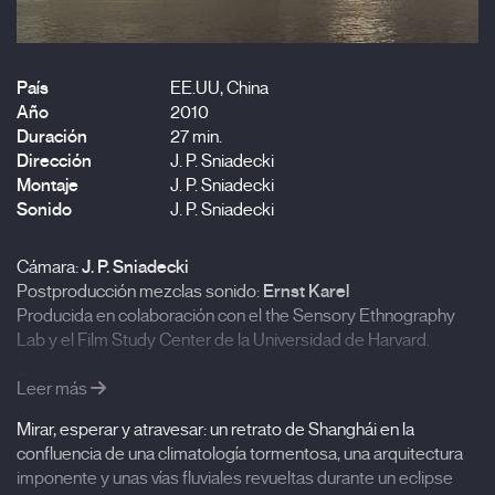
País
EE.UU, China
Año
2010
Duración
27 min.
Dirección
J. P. Sniadecki
Montaje
J. P. Sniadecki
Sonido
J. P. Sniadecki
Cámara:
J. P. Sniadecki
Postproducción mezclas sonido:
Ernst Karel
Producida en colaboración con el the Sensory Ethnography
Lab y el Film Study Center de la Universidad de Harvard.
Festivales
Leer más
2010 Vancouver International Film Festival
Mirar, esperar y atravesar: un retrato de Shanghái en la
confluencia de una climatología tormentosa, una arquitectura
2010 DocBuenos Aires
imponente y unas vías fluviales revueltas durante un eclipse
2010 Fanhall Films Screening Series (Songzhuang, Beijing,