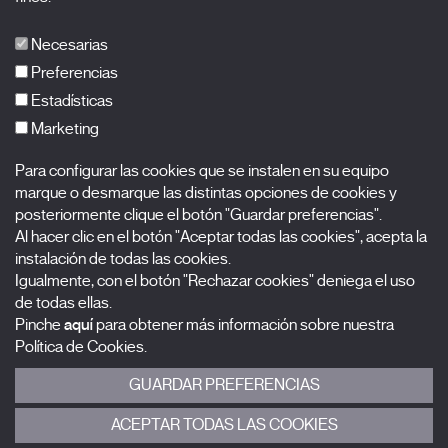
X Films
Publicaciones
Necesarias
FAQs
Preferencias
Estadísticas
Marketing
Suscríbete a nuestra newsletter
Para configurar las cookies que se instalen en su equipo
Nombre
marque o desmarque las distintas opciones de cookies y
posteriormente clique el botón "Guardar preferencias".
Al hacer clic en el botón "Aceptar todas las cookies", acepta la
Apellidos
instalación de todas las cookies.
Igualmente, con el botón "Rechazar cookies" deniega el uso
Correo electrónico
de todas ellas.
Pinche
aquí
para obtener más información sobre nuestra
Selecciona una categoría
0 listas seleccionadas
Política de Cookies.
GUARDAR PREFERENCIAS
Acepto términos, condiciones y
política de privacidad
.
ACEPTAR TODAS LAS COOKIES
ENVIAR