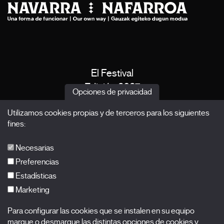
El Festival
Edición 2027
Opciones de privacidad
Noticias
Utilizamos cookies propias y de terceros para los siguientes
Acreditaciones
fines:
X Films
Publicaciones
Necesarias
FAQs
Preferencias
Estadísticas
Marketing
Suscríbete a nuestra newsletter
Para configurar las cookies que se instalen en su equipo
Nombre
marque o desmarque las distintas opciones de cookies y