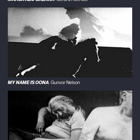
MY NAME IS OONA
. Gunvor Nelson