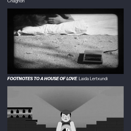
Chagnon
Black and White Trypps Number Two (2006)
Black and White Trypps Number One (2005)
The Red and the Blue Gods (2005)
The Twenty-One Lives of Billy the Kid (2005)
Last Days (2004)
The Tawny (2003)
Terra Incognita (2002)
the quarry (2002)
The Breathers-In (2002)
Daumë (2000)
FOOTNOTES TO A HOUSE OF LOVE
. Laida Lertxundi