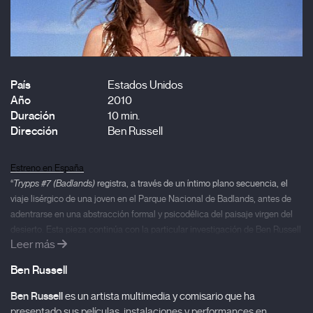
País
Estados Unidos
Año
2010
Duración
10 min.
Dirección
Ben Russell
Estreno en España
“
Trypps #7 (Badlands)
registra, a través de un íntimo plano secuencia, el
viaje lisérgico de una joven en el Parque Nacional de Badlands, antes de
adentrarse en una abstracción formal y psicodélica del paisaje virgen del
desierto. Esta pieza continúa con la particular investigación de Ben Russell
Leer más
sobre las posibilidades trascendentales del cine a través de cuestiones
como el romanticismo sublime, la experiencia fenomenológica y la
Ben Russell
espiritualidad laica”.
Michael Green, MCA Chicago.
Festivales
Ben Russell
es un artista multimedia y comisario que ha
Museum
of Contemporary Art Chicago ; Views from the Avant-Garde, New
presentado sus películas, instalaciones y performances en