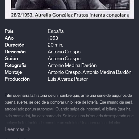
País
España
Año
1953
Duración
20 min.
Dirección
Antonio Crespo
Guión
Antonio Crespo
Fotografía
Antonio Medina Bardón
Montaje
Antonio Crespo, Antonio Medina Bardón
Producción
Luis Álvarez Pastor
Film que narra la historia de un hombre que, ante una serie de augurios de
buena suerte, se decide a comprar un billete de lotería. Ese mismo día será
atropellado por un automóvil. Cuando salga del hospital, el billete (que ha
sido premiado), ha desaparecido. Se inicia una búsqueda desesperada que
incluye la tentación de cometer un suicidio. Una obra única del cine
Leer más
amateur de los cincuenta que cuenta con algunas imágenes únicas de la
España de la época.