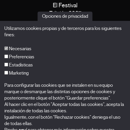
El Festival
Edición 2027
Opciones de privacidad
Noticias
Utilizamos cookies propias y de terceros para los siguientes
Acreditaciones
fines:
X Films
Publicaciones
Necesarias
FAQs
Preferencias
Estadísticas
Marketing
Suscríbete a nuestra newsletter
Para configurar las cookies que se instalen en su equipo
Nombre
marque o desmarque las distintas opciones de cookies y
posteriormente clique el botón "Guardar preferencias".
Al hacer clic en el botón "Aceptar todas las cookies", acepta la
Apellidos
instalación de todas las cookies.
Igualmente, con el botón "Rechazar cookies" deniega el uso
Correo electrónico
de todas ellas.