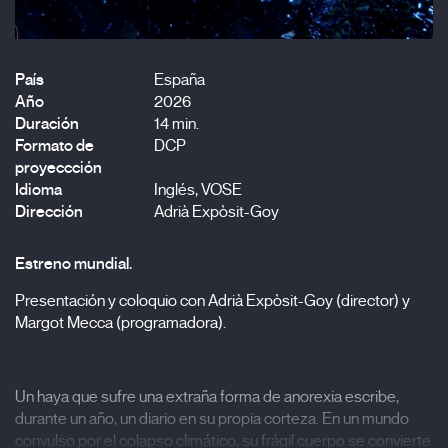
País
España
Año
2026
Duración
14 min.
Formato de
DCP
proyeccción
Idioma
Inglés, VOSE
Dirección
Adrià Expòsit-Goy
Estreno mundial.
Presentación y coloquio con Adrià Expòsit-Goy (director) y
Margot Mecca (programadora).
Un haya que sufre una extraña forma de anorexia escribe,
durante un año, un diario en su propia corteza. En un mundo
convulso por el colapso climático, su frágil cuerpo se convierte