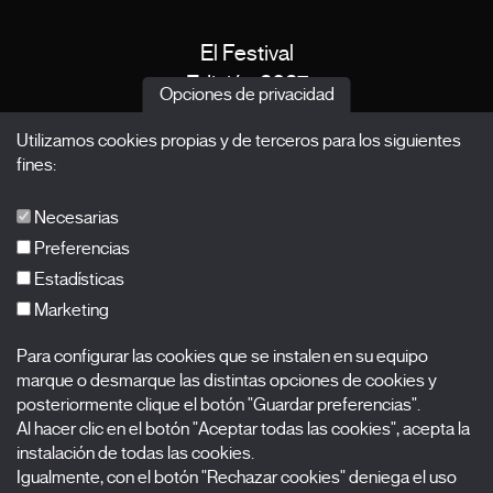
El Festival
Edición 2027
Opciones de privacidad
Noticias
Utilizamos cookies propias y de terceros para los siguientes
Acreditaciones
fines:
X Films
Publicaciones
Necesarias
FAQs
Preferencias
Estadísticas
Marketing
Suscríbete a nuestra newsletter
Para configurar las cookies que se instalen en su equipo
Nombre
marque o desmarque las distintas opciones de cookies y
posteriormente clique el botón "Guardar preferencias".
Al hacer clic en el botón "Aceptar todas las cookies", acepta la
Apellidos
instalación de todas las cookies.
Igualmente, con el botón "Rechazar cookies" deniega el uso
Correo electrónico