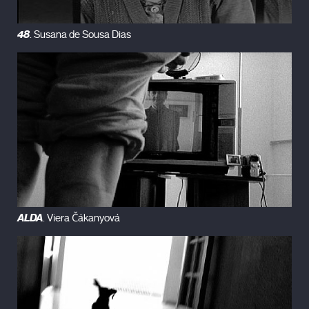
Super 8mm, participó en Punto de Vista 2010.
Filmografía
48
. Susana de Sousa Dias
Vrindavana
(2010)
El Sirviente
(2009)
Música para Astronautas
(2008)
Samoa
(2005)
Cabeza de Palo
(2002)
ALDA
. Viera Čákanyová