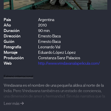
País
Argentina
Año
2010
Duración
90 min.
Dirección
Ernesto Baca
Guión
Ernesto Baca
Fotografía
Leonardo Val
Montaje
Eduardo López López
Producción
Constanza Sanz Palacios
Web
http://www.vrindavanalapelicula.com/
Estreno internacional
Vrindavana es el nombre de una pequeña aldea al norte de la
India. Pero Vrindavana también es un estado de conciencia,
una dimensión de amor y hermandad. Sin más narrativa que la
visual y sonora, Ernesto Baca crea un viaje que es más
Leer más
sensorial y espiritual que físico y palpable: la película como un