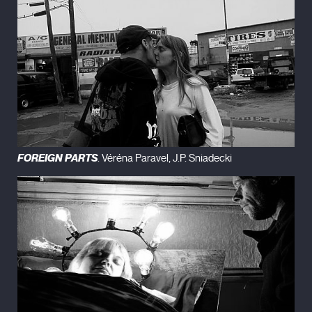
FOREIGN PARTS
. Véréna Paravel, J.P. Sniadecki