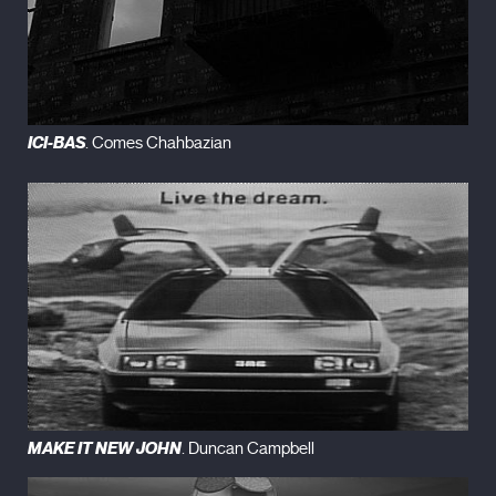
ICI-BAS
. Comes Chahbazian
MAKE IT NEW JOHN
. Duncan Campbell