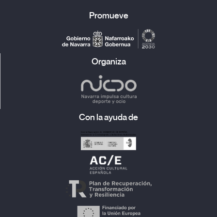
este lado de la fortaleza Europa, ofreciendo presencia
Promueve
a las sombras. La sala de cine se vuelve un dispositivo
que nos obliga a mirar lo invisible. Y desde el fondo de
la oscuridad del bosque, la humanidad que lo habita
nos devuelve una mirada atroz e implacable.
Organiza
Margot Mecca
Con la ayuda de