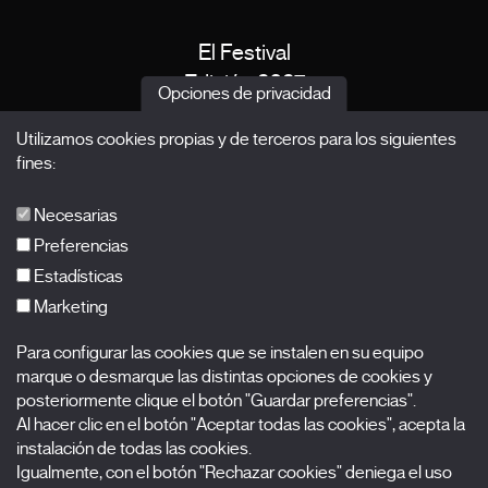
El Festival
Edición 2027
Opciones de privacidad
Noticias
Utilizamos cookies propias y de terceros para los siguientes
Acreditaciones
fines:
X Films
Publicaciones
Necesarias
FAQs
Preferencias
Estadísticas
Marketing
Suscríbete a nuestra newsletter
Para configurar las cookies que se instalen en su equipo
Nombre
marque o desmarque las distintas opciones de cookies y
posteriormente clique el botón "Guardar preferencias".
Al hacer clic en el botón "Aceptar todas las cookies", acepta la
Apellidos
instalación de todas las cookies.
Igualmente, con el botón "Rechazar cookies" deniega el uso
Correo electrónico