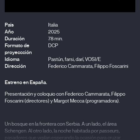
País
Italia
Año
2025
Duración
78 min.
Formato de
DCP
proyeccción
Idioma
Pastún, farsi, darí, VOSI/E
Dirección
Federico Cammarata, Filippo Foscarini
Estreno en España.
Presentación y coloquio con Federico Cammarata, Filippo
Foscarini (directores) y Margot Mecca (programadora).
Un bosque en la frontera con Serbia. A un lado, el área
Schengen. Al otro lado, la noche habitada por
passeurs
,
pasadores que vigilan esperando la ocasión para cruzar.