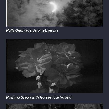
Polly One
. Kevin Jerome Everson
Rushing Green with Horses
. Ute Aurand