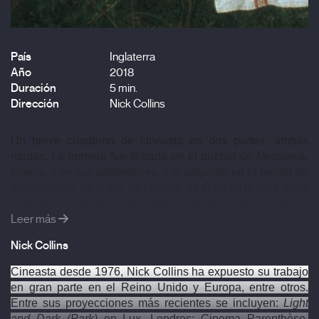
País
Inglaterra
Año
2018
Duración
5 min.
Dirección
Nick Collins
Un breve cuaderno de cineasta en dos partes, ambas 
mudas. La primera fue filmada en el pueblo de Messenia, 
Grecia, y en sus alrededores, y la segunda en la región de 
las Cevenas, en el sur de Francia. El título de la obra rinde 
homenaje a las películas Wittnerchrome Super-8, que ya 
Leer más
no están disponibles y que presentaban unas 
características texturales únicas. 
Nick Collins
Cineasta desde 1976, Nick Collins ha expuesto su trabajo 
en gran parte en el Reino Unido y Europa, entre otros. 
Entre sus proyecciones más recientes se incluyen: 
Light 
and Dark (Park)
 en Lux, Londres; Cinema Parenthèse, 