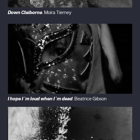
Down Claiborne
. Moira Tierney
I hope I´m loud when I´m dead
. Beatrice Gibson