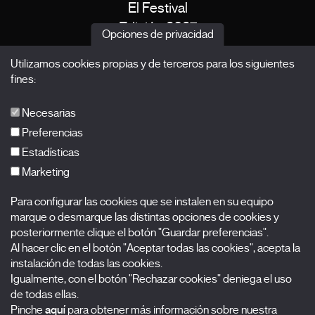
El Festival
Edición 2027
Opciones de privacidad
Noticias
Utilizamos cookies propias y de terceros para los siguientes
Acreditaciones
fines:
X Films
Publicaciones
Necesarias
FAQs
Preferencias
Estadísticas
Marketing
Suscríbete a nuestra newsletter
Para configurar las cookies que se instalen en su equipo
Nombre
marque o desmarque las distintas opciones de cookies y
posteriormente clique el botón "Guardar preferencias".
Apellidos
Al hacer clic en el botón "Aceptar todas las cookies", acepta la
instalación de todas las cookies.
Igualmente, con el botón "Rechazar cookies" deniega el uso
Correo electrónico
de todas ellas.
Pinche
aquí
para obtener más información sobre nuestra