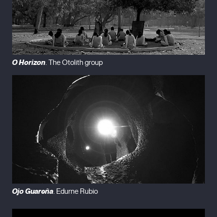
O Horizon
. The Otolith group
Ojo Guareña
. Edurne Rubio