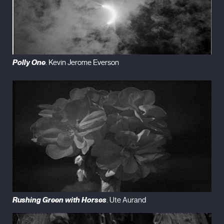
Polly One
. Kevin Jerome Everson
Rushing Green with Horses
. Ute Aurand