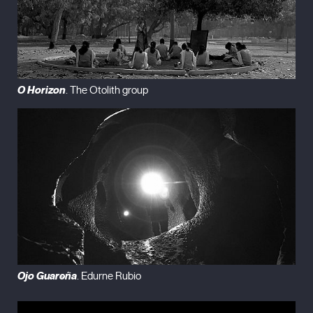
O Horizon
. The Otolith group
Ojo Guareña
. Edurne Rubio