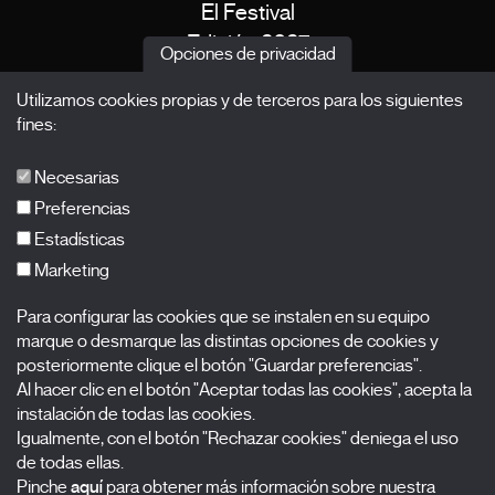
El Festival
Edición 2027
Opciones de privacidad
Noticias
Utilizamos cookies propias y de terceros para los siguientes
Acreditaciones
fines:
X Films
Publicaciones
Necesarias
FAQs
Preferencias
Estadísticas
Marketing
Suscríbete a nuestra newsletter
Para configurar las cookies que se instalen en su equipo
Nombre
marque o desmarque las distintas opciones de cookies y
posteriormente clique el botón "Guardar preferencias".
Apellidos
Al hacer clic en el botón "Aceptar todas las cookies", acepta la
instalación de todas las cookies.
Igualmente, con el botón "Rechazar cookies" deniega el uso
Correo electrónico
de todas ellas.
Pinche
aquí
para obtener más información sobre nuestra