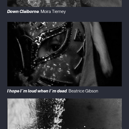
Down Claiborne
. Moira Tierney
I hope I´m loud when I´m dead
. Beatrice Gibson