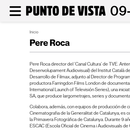
Inicio
Pere Roca
Pere Roca director del 'Canal Cultura' de TVE. Ante
Desenvolupament Audiovisual) del Institut Català de
Desarrollo de Filmax; adjunto al Director de Program
productora Farringdon Films London de documental
International Launch of Televisión Series), una ini
SA, que produce largometrajes, series y documenta
Colabora, además, con equipos de producción de cine 
Cinematografia de la Generalitat de Catalunya; es c
la Primavera Fotogràfica de Catalunya. Durante 9 
ESCAC (Escola Oficial de Cinema i Audiovisuals de C