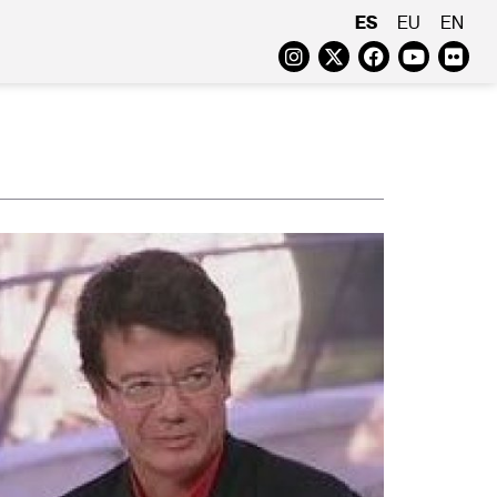
ES
EU
EN
Instagram
Twitter
Faceboo
Yout
Fl