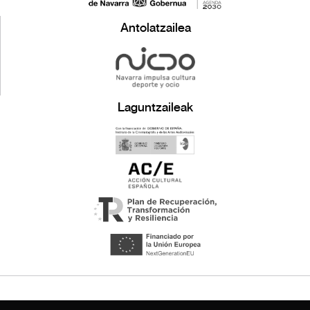
Antolatzailea
Laguntzaileak