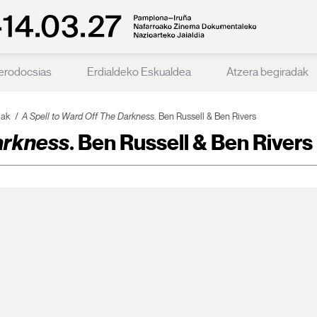
erodocsias
Erdialdeko Eskualdea
Atzera begiradak
iak
A Spell to Ward Off The Darkness
. Ben Russell & Ben Rivers
Darkness
. Ben Russell & Ben Rivers