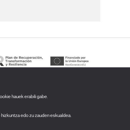
cookie hauek erabili gabe.
arpidetu zaitez gure newsletterrean
ombre
o hizkuntza edo zu zauden eskualdea.
pellidos