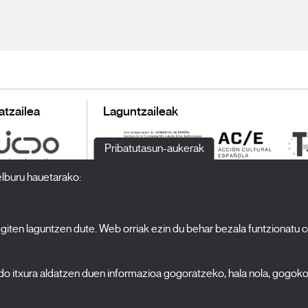
atzailea
Laguntzaileak
Pribatutasun-aukerak
elburu hauetarako:
 egiten laguntzen dute. Web orriak ezin du behar bezala funtzionatu 
H
Jaialdia
Edizioa 2027
N
edo itxura aldatzen duen informazioa gogoratzeko, hala nola, gogok
Albisteak
A
Akreditazioak
 politika