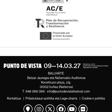
BALUARTE
Batzar Jauregia eta Nafarroako Auditorioa
Konstituzio plaza, z/g.
31002 Iruñea (Nafarroa)
T.
948 066 066
·
info@puntodevistafestival.com
Kontaktua
|
Pribatutasun-politika eta Lege-oharra
|
Cookie-n politika
Mapa ikusi
Instagram
Twitter
Facebook
Youtube
Flickr