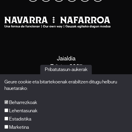
Jaialdia
Edizioa 2027
Pribatutasun-aukerak
Albisteak
Geure cookie eta bitartekoenak erabiltzen ditugu helburu
Akreditazioak
hauetarako:
X Films
Argitalpenak
Beharrezkoak
FAQ-ak
Lehentasunak
Estadistika
Marketina