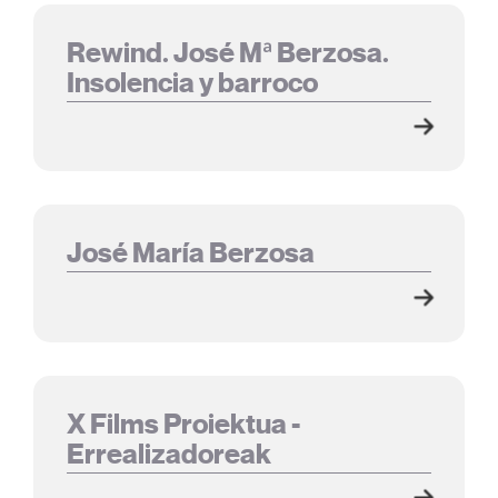
Rewind. José Mª Berzosa.
Insolencia y barroco
José María Berzosa
X Films Proiektua -
Errealizadoreak