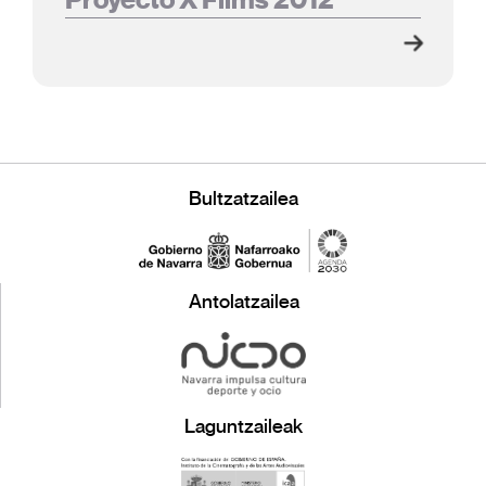
Bultzatzailea
Antolatzailea
Laguntzaileak