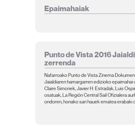
Epaimahaiak
Punto de Vista 2016 Jaiald
zerrenda
Nafarroako Punto de Vista Zinema Dokument
Jaialdiaren hamargarren edizioko epaimahai o
Claire Simonek, Javier H. Estradak, Luis Osp
osatuak, La Región Central Sail Ofizialera aur
ondoren, honako sari hauek ematea erabaki d