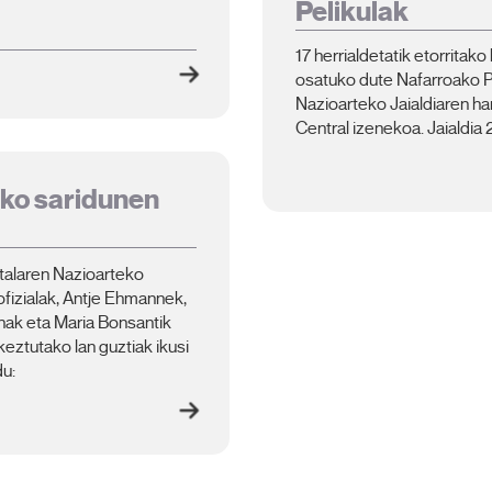
Pelikulak
17 herrialdetatik etorritako
osatuko dute Nafarroako 
Nazioarteko Jaialdiaren ham
Central izenekoa. Jaialdia 
iko saridunen
alaren Nazioarteko
fizialak, Antje Ehmannek,
inak eta Maria Bonsantik
keztutako lan guztiak ikusi
u: