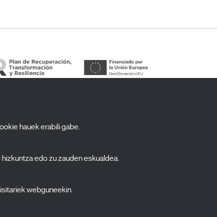
cookie hauek erabili gabe.
arpidetu zaitez gure newsletterrean
ombre
o hizkuntza edo zu zauden eskualdea.
pellidos
isitariek webguneekin.
orreo electrónico