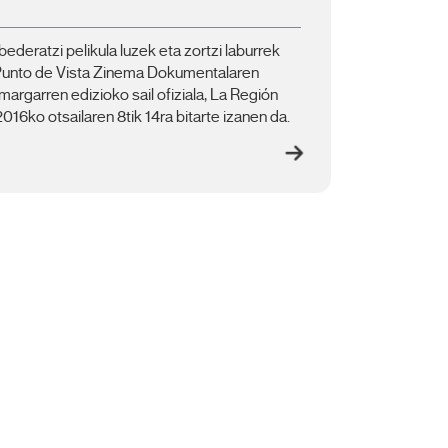
 bederatzi pelikula luzek eta zortzi laburrek
Punto de Vista Zinema Dokumentalaren
argarren edizioko sail ofiziala, La Región
2016ko otsailaren 8tik 14ra bitarte izanen da.