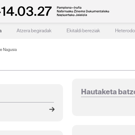
a
Atzera begiradak
Ekitaldi bereziak
Heterodo
de Nagusia
Hautaketa batz