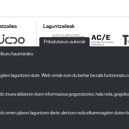
atzailea
Laguntzaileak
Pribatutasun-aukerak
elburu hauetarako:
 egiten laguntzen dute. Web orriak ezin du behar bezala funtzionatu 
H
Jaialdia
Edizioa 2027
N
edo itxura aldatzen duen informazioa gogoratzeko, hala nola, gogok
Albisteak
A
Akreditazioak
 politika
orrien jabeei laguntzen diete ulertzen nola elkarreragiten duten b
X Films
C
Argitalpenak