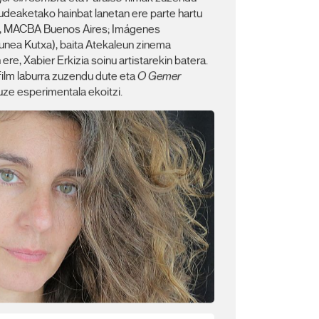
 kudeaketako hainbat lanetan ere parte hartu
, MACBA Buenos Aires; Imágenes
nea Kutxa), baita Atekaleun zinema
re, Xabier Erkizia soinu artistarekin batera.
film laburra zuzendu dute eta
O Gemer
luze esperimentala ekoitzi.