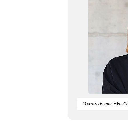
O arrais do mar
. Elisa C