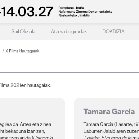
Sail Ofiziala
Atzera begiradak
DOKBIZIA
1
X Films Hautagaiak
X Films 2021en hautagaiak.
Tamara García
egilea da. Artea eta zinea
Tamara García (Lasarte, 1
ight bekaduna izan zen,
Laburren Jaialdiaren zuzen
amaitzen ari da (
Unicornio
Txalaka, El cuerpo de la m