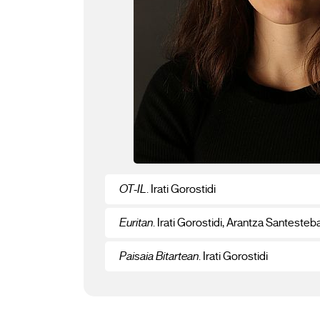
OT-IL
. Irati Gorostidi
Euritan
. Irati Gorostidi, Arantza Santesteb
Paisaia Bitartean
. Irati Gorostidi