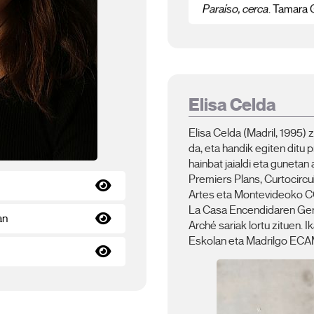
Paraíso, cerca
. Tamara 
Elisa Celda
Elisa Celda (Madril, 1995) 
da, eta handik egiten ditu
hainbat jaialdi eta guneta
Premiers Plans, Curtocircuí
Artes eta Montevideoko 
La Casa Encendidaren Gen
an
Arché sariak lortu zituen.
Eskolan eta Madrilgo ECAM