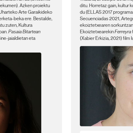
(Anekumen). Azken proiektu
ditu. Horretaz gain, kultur
n Uharteko Arte Garaikideko
du (ELLAS 2017 programa
kerketa-beka ere. Bestalde,
Secuenciadas 2021, Artegu
u zuten, Kultura
ekoiztetxearen sorkuntzan e
oan.
Pasaia Bitartean
Ekoiztetxearekin
Ferreyra
ine-jaialdietan eta
(Xabier Erkizia, 2021) film 