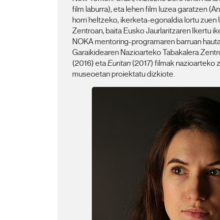
film laburra), eta lehen film luzea garatzen 
horri heltzeko, ikerketa-egonaldia lortu zue
Zentroan, baita Eusko Jaurlaritzaren Ikertu i
NOKA mentoring-programaren barruan hautat
Garaikidearen Nazioarteko Tabakalera Zentr
(2016) eta
Euritan
(2017) filmak nazioarteko z
museoetan proiektatu dizkiote.