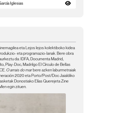
García Iglesias
zinemagilea eta Lejos lejos kolektiboko kidea
 produkzio- eta programazio-lanak. Bere obra
n aurkeztu da: IDFA, Documenta Madrid,
to, Play-Doc, Madrilgo El Círculo de Bellas
CCE.
O arrais do mar
bere azken laburmetraiak
eración 2020 eta Porto/Post/Doc Jaialdiko
 Ikasketak Donostiako Elías Querejeta Zine
en egin zituen.