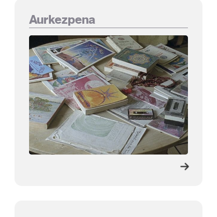
Aurkezpena