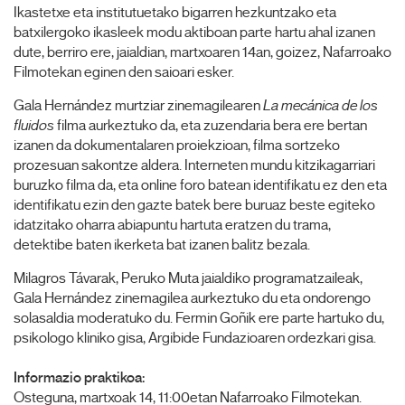
Ikastetxe eta institutuetako bigarren hezkuntzako eta
batxilergoko ikasleek modu aktiboan parte hartu ahal izanen
dute, berriro ere, jaialdian, martxoaren 14an, goizez, Nafarroako
Filmotekan eginen den saioari esker.
Gala Hernández murtziar zinemagilearen
La mecánica de los
fluidos
filma aurkeztuko da, eta zuzendaria bera ere bertan
izanen da dokumentalaren proiekzioan, filma sortzeko
prozesuan sakontze aldera. Interneten mundu kitzikagarriari
buruzko filma da, eta online foro batean identifikatu ez den eta
identifikatu ezin den gazte batek bere buruaz beste egiteko
idatzitako oharra abiapuntu hartuta eratzen du trama,
detektibe baten ikerketa bat izanen balitz bezala.
Milagros Távarak, Peruko Muta jaialdiko programatzaileak,
Gala Hernández zinemagilea aurkeztuko du eta ondorengo
solasaldia moderatuko du. Fermin Goñik ere parte hartuko du,
psikologo kliniko gisa, Argibide Fundazioaren ordezkari gisa.
Informazio praktikoa:
Osteguna, martxoak 14, 11:00etan Nafarroako Filmotekan.