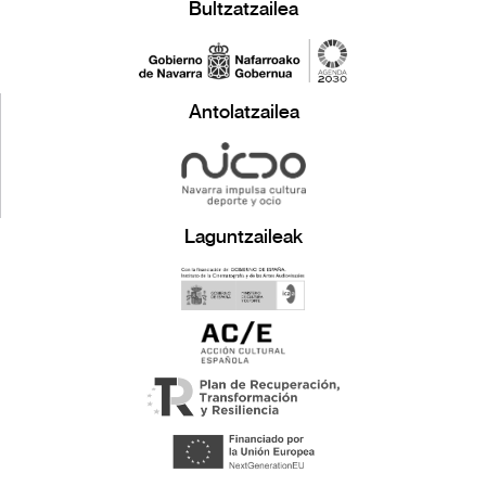
Bultzatzailea
Antolatzailea
Laguntzaileak