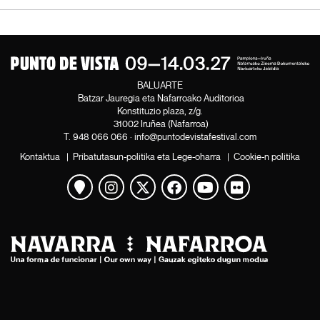
BALUARTE
Batzar Jauregia eta Nafarroako Auditorioa
Konstituzio plaza, z/g.
31002 Iruñea (Nafarroa)
T.
948 066 066
·
info@puntodevistafestival.com
Kontaktua
|
Pribatutasun-politika eta Lege-oharra
|
Cookie-n politika
Mapa ikusi
Instagram
Twitter
Facebook
Youtube
Flickr