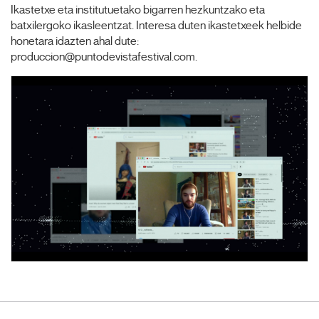
Ikastetxe eta institutuetako bigarren hezkuntzako eta
batxilergoko ikasleentzat. Interesa duten ikastetxeek helbide
honetara idazten ahal dute:
produccion@puntodevistafestival.com.