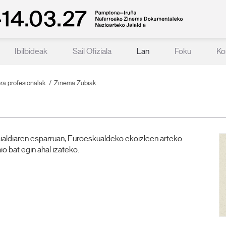
Ibilbideak
Sail Ofiziala
Lan
Foku
Ko
ra profesionalak
Zinema Zubiak
aialdiaren esparruan, Euroeskualdeko ekoizleen arteko
io bat egin ahal izateko.