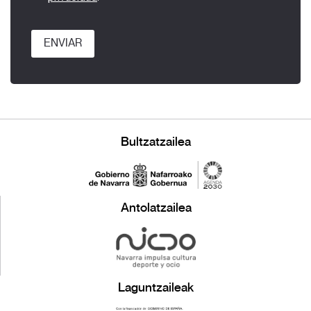
ENVIAR
Bultzatzailea
Antolatzailea
Laguntzaileak