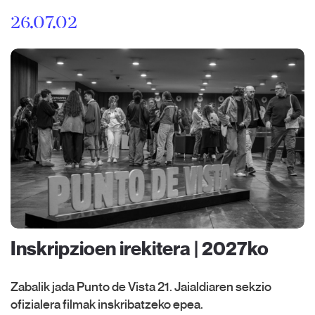
26.07.02
Inskripzioen irekitera | 2027ko
Zabalik jada Punto de Vista 21. Jaialdiaren sekzio
ofizialera filmak inskribatzeko epea.