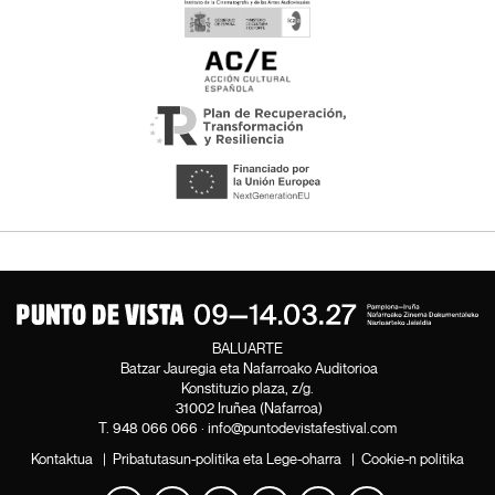
BALUARTE
Batzar Jauregia eta Nafarroako Auditorioa
Konstituzio plaza, z/g.
31002 Iruñea (Nafarroa)
T.
948 066 066
·
info@puntodevistafestival.com
Kontaktua
|
Pribatutasun-politika eta Lege-oharra
|
Cookie-n politika