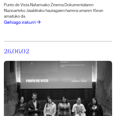
Punto de Vista Nafarroako Zinema Dokumentalaren
Nazioarteko Jaialdirako hautagaien harrera urriaren 15ean
amaituko da.
Gehiago irakurri
26.06.02