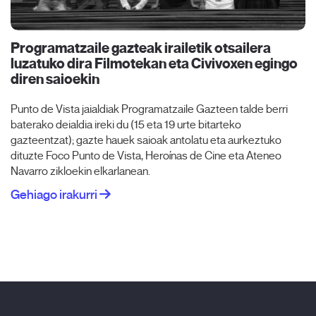
Programatzaile gazteak irailetik otsailera
luzatuko dira Filmotekan eta Civivoxen egingo
diren saioekin
Punto de Vista jaialdiak Programatzaile Gazteen talde berri
baterako deialdia ireki du (15 eta 19 urte bitarteko
gazteentzat); gazte hauek saioak antolatu eta aurkeztuko
dituzte Foco Punto de Vista, Heroínas de Cine eta Ateneo
Navarro zikloekin elkarlanean.
Gehiago irakurri