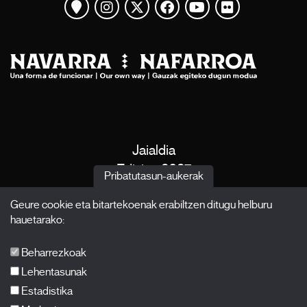
Mapa ikusi
Instagram
Twitter
Facebook
Youtube
Flickr
Jaialdia
Edizioa 2027
Pribatutasun-aukerak
Albisteak
Geure cookie eta bitartekoenak erabiltzen ditugu helburu
Akreditazioak
hauetarako:
X Films
Argitalpenak
Beharrezkoak
FAQ-ak
Lehentasunak
Estadistika