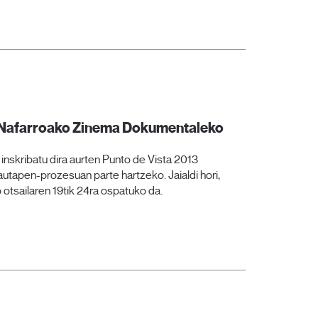
sta Nafarroako Zinema Dokumentaleko
n inskribatu dira aurten Punto de Vista 2013
tapen-prozesuan parte hartzeko. Jaialdi hori,
tsailaren 19tik 24ra ospatuko da.