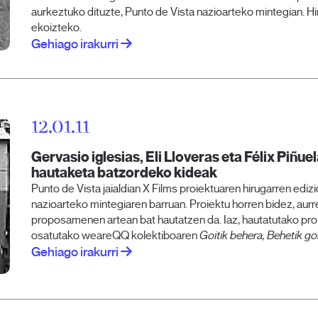
aurkeztuko dituzte, Punto de Vista nazioarteko mintegian. Hi
ekoizteko.
Gehiago irakurri
12.01.11
Gervasio iglesias, Eli Lloveras eta Félix Piñue
hautaketa batzordeko kideak
Punto de Vista jaialdian X Films proiektuaren hirugarren edi
nazioarteko mintegiaren barruan. Proiektu horren bidez, aurre
proposamenen artean bat hautatzen da. Iaz, hautatutako pro
osatutako weareQQ kolektiboaren
Goitik behera, Behetik go
Gehiago irakurri