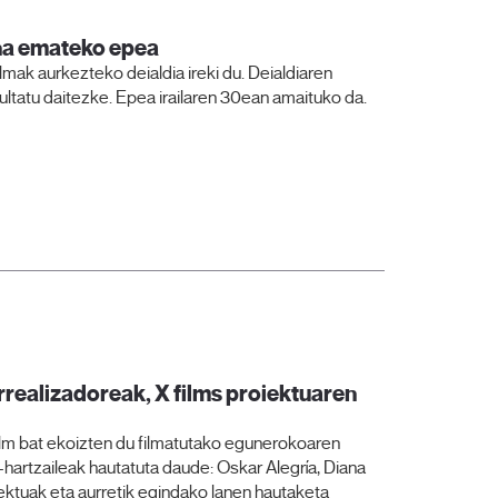
ena emateko epea
filmak aurkezteko deialdia ireki du. Deialdiaren
sultatu daitezke. Epea irailaren 30ean amaituko da.
rrealizadoreak, X films proiektuaren
 film bat ekoizten du filmatutako egunerokoaren
e-hartzaileak hautatuta daude: Oskar Alegría, Diana
ektuak eta aurretik egindako lanen hautaketa