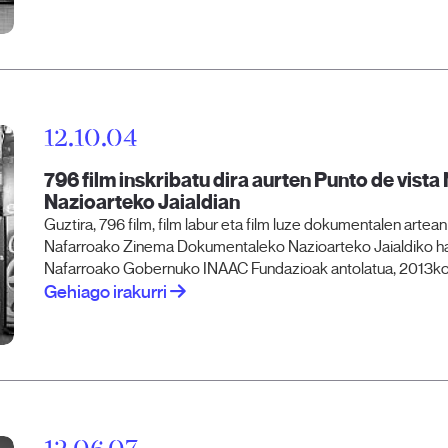
12.10.04
796 film inskribatu dira aurten Punto de vi
Nazioarteko Jaialdian
Guztira, 796 film, film labur eta film luze dokumentalen artea
Nafarroako Zinema Dokumentaleko Nazioarteko Jaialdiko hau
Nafarroako Gobernuko INAAC Fundazioak antolatua, 2013ko o
Gehiago irakurri