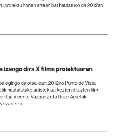
ru proiektu horien artean bat hautatuko da 2012an
la izango dira X films proiektuaren
zioa egingo da otsailean, 2012ko Punto de Vista
tik hautatutako artistek aurkezten dituzten film
iektua Vicente Vázquez eta Usue Arrietak
ra
izan zen.