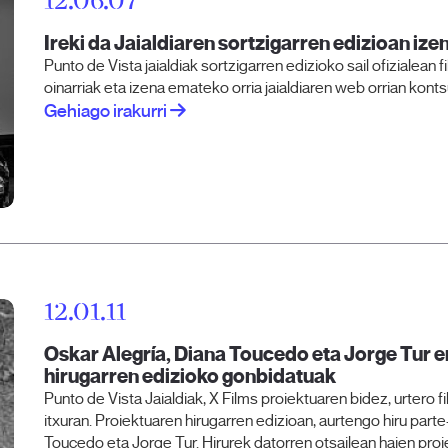
12.06.07
Ireki da Jaialdiaren sortzigarren edizioan iz
Punto de Vista jaialdiak sortzigarren edizioko sail ofizialean 
oinarriak eta izena emateko orria jaialdiaren web orrian kont
Gehiago irakurri
12.01.11
Oskar Alegría, Diana Toucedo eta Jorge Tur e
hirugarren edizioko gonbidatuak
Punto de Vista Jaialdiak, X Films proiektuaren bidez, urtero
itxuran. Proiektuaren hirugarren edizioan, aurtengo hiru part
Toucedo eta Jorge Tur. Hirurek datorren otsailean haien proi