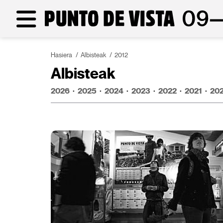
Hasiera
Albisteak
2012
Albisteak
2026
·
2025
·
2024
·
2023
·
2022
·
2021
·
20