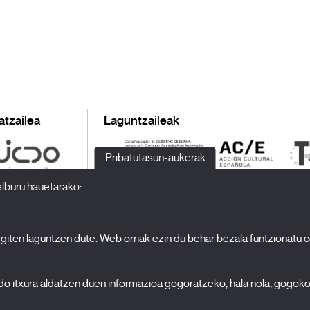
atzailea
Laguntzaileak
Pribatutasun-aukerak
elburu hauetarako:
 egiten laguntzen dute. Web orriak ezin du behar bezala funtzionatu 
H
Jaialdia
Edizioa 2027
N
edo itxura aldatzen duen informazioa gogoratzeko, hala nola, gogok
Albisteak
A