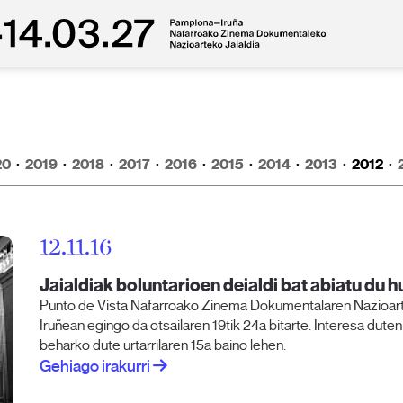
20
·
2019
·
2018
·
2017
·
2016
·
2015
·
2014
·
2013
·
2012
·
12.11.16
Jaialdiak boluntarioen deialdi bat abiatu du 
Punto de Vista Nafarroako Zinema Dokumentalaren Nazioarteko
Iruñean egingo da otsailaren 19tik 24a bitarte. Interesa du
beharko dute urtarrilaren 15a baino lehen.
Gehiago irakurri