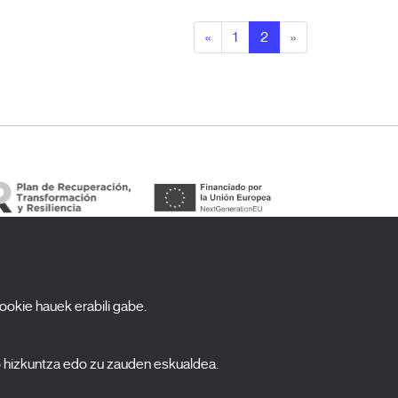
«
1
2
»
cookie hauek erabili gabe.
arpidetu zaitez gure newsletterrean
ombre
o hizkuntza edo zu zauden eskualdea.
pellidos