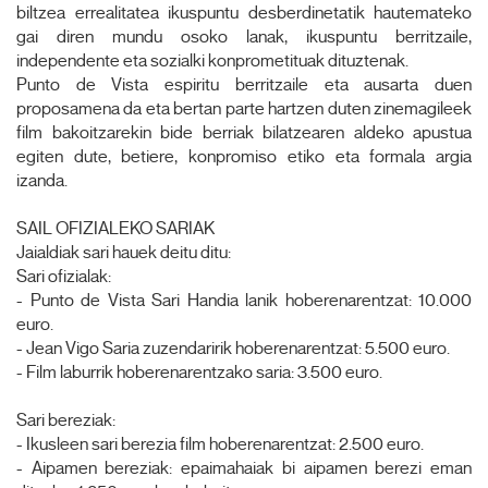
biltzea errealitatea ikuspuntu desberdinetatik hautemateko
gai diren mundu osoko lanak, ikuspuntu berritzaile,
independente eta sozialki konprometituak dituztenak.
Punto de Vista espiritu berritzaile eta ausarta duen
proposamena da eta bertan parte hartzen duten zinemagileek
film bakoitzarekin bide berriak bilatzearen aldeko apustua
egiten dute, betiere, konpromiso etiko eta formala argia
izanda.
SAIL OFIZIALEKO SARIAK
Jaialdiak sari hauek deitu ditu:
Sari ofizialak:
- Punto de Vista Sari Handia lanik hoberenarentzat: 10.000
euro.
- Jean Vigo Saria zuzendaririk hoberenarentzat: 5.500 euro.
- Film laburrik hoberenarentzako saria: 3.500 euro.
Sari bereziak:
- Ikusleen sari berezia film hoberenarentzat: 2.500 euro.
- Aipamen bereziak: epaimahaiak bi aipamen berezi eman