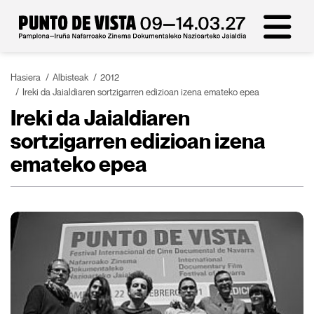
Hasiera
Albisteak
2012
Ireki da Jaialdiaren sortzigarren edizioan izena emateko epea
Ireki da Jaialdiaren
sortzigarren edizioan izena
emateko epea