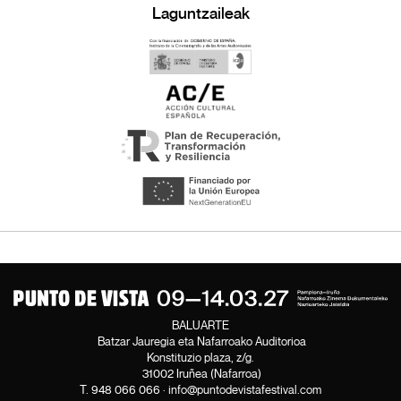
Laguntzaileak
BALUARTE
Batzar Jauregia eta Nafarroako Auditorioa
Konstituzio plaza, z/g.
31002 Iruñea (Nafarroa)
T.
948 066 066
·
info@puntodevistafestival.com