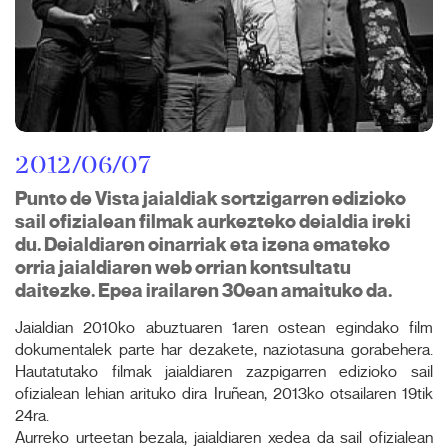
2012/06/07
Punto de Vista jaialdiak sortzigarren edizioko
sail ofizialean filmak aurkezteko deialdia ireki
du. Deialdiaren oinarriak eta izena emateko
orria jaialdiaren web orrian kontsultatu
daitezke. Epea irailaren 30ean amaituko da.
Jaialdian 2010ko abuztuaren 1aren ostean egindako film
dokumentalek parte har dezakete, naziotasuna gorabehera.
Hautatutako filmak jaialdiaren zazpigarren edizioko sail
ofizialean lehian arituko dira Iruñean, 2013ko otsailaren 19tik
24ra.
Aurreko urteetan bezala, jaialdiaren xedea da sail ofizialean