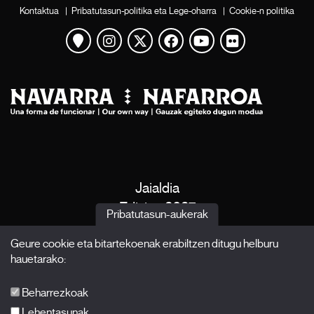
Kontaktua
|
Pribatutasun-politika eta Lege-oharra
|
Cookie-n politika
Mapa ikusi
Instagram
Twitter
Facebook
Youtube
Flickr
Jaialdia
Edizioa 2027
Pribatutasun-aukerak
Albisteak
Geure cookie eta bitartekoenak erabiltzen ditugu helburu
Akreditazioak
hauetarako:
X Films
Argitalpenak
Beharrezkoak
FAQ-ak
Lehentasunak