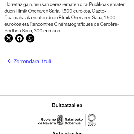
Horretaz gain, hiru sari berezi ematen dira: Publikoak ematen
duen Filmik Onenaren Saria, 1.500 eurokoa; Gazte-
Epaimahaiak ematen duen Filmik Onenaren Saria, 1.500
eurokoa eta Rencontres Cinématografiques de Cerbère-
Portbou Saria, 300 eurokoa.
Twitter
Facebook
WhatsApp
Zerrendara itzuli
Bultzatzailea
Antolatzailea