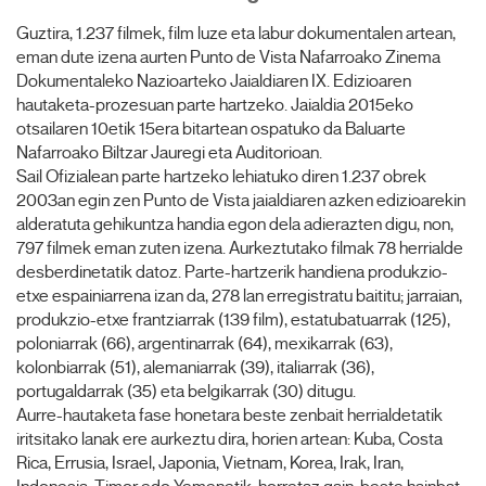
Guztira, 1.237 filmek, film luze eta labur dokumentalen artean,
eman dute izena aurten Punto de Vista Nafarroako Zinema
Dokumentaleko Nazioarteko Jaialdiaren IX. Edizioaren
hautaketa-prozesuan parte hartzeko. Jaialdia 2015eko
otsailaren 10etik 15era bitartean ospatuko da Baluarte
Nafarroako Biltzar Jauregi eta Auditorioan.
Sail Ofizialean parte hartzeko lehiatuko diren 1.237 obrek
2003an egin zen Punto de Vista jaialdiaren azken edizioarekin
alderatuta gehikuntza handia egon dela adierazten digu, non,
797 filmek eman zuten izena. Aurkeztutako filmak 78 herrialde
desberdinetatik datoz. Parte-hartzerik handiena produkzio-
etxe espainiarrena izan da, 278 lan erregistratu baititu; jarraian,
produkzio-etxe frantziarrak (139 film), estatubatuarrak (125),
poloniarrak (66), argentinarrak (64), mexikarrak (63),
kolonbiarrak (51), alemaniarrak (39), italiarrak (36),
portugaldarrak (35) eta belgikarrak (30) ditugu.
Aurre-hautaketa fase honetara beste zenbait herrialdetatik
iritsitako lanak ere aurkeztu dira, horien artean: Kuba, Costa
Rica, Errusia, Israel, Japonia, Vietnam, Korea, Irak, Iran,