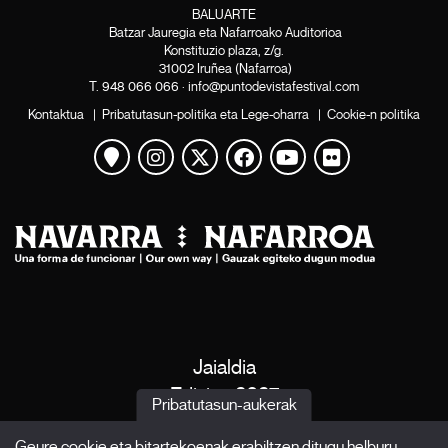
BALUARTE
Batzar Jauregia eta Nafarroako Auditorioa
Konstituzio plaza, z/g.
31002 Iruñea (Nafarroa)
T.
948 066 066
·
info@puntodevistafestival.com
Kontaktua
|
Pribatutasun-politika eta Lege-oharra
|
Cookie-n politika
Mapa ikusi
Instagram
Twitter
Facebook
Youtube
Flickr
Jaialdia
Edizioa 2027
Pribatutasun-aukerak
Albisteak
Geure cookie eta bitartekoenak erabiltzen ditugu helburu