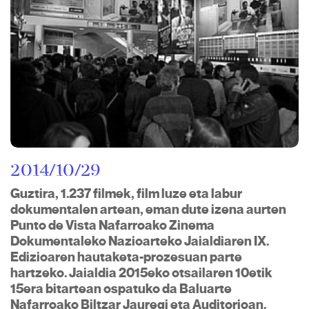
2014/10/29
Guztira, 1.237 filmek, film luze eta labur
dokumentalen artean, eman dute izena aurten
Punto de Vista Nafarroako Zinema
Dokumentaleko Nazioarteko Jaialdiaren IX.
Edizioaren hautaketa-prozesuan parte
hartzeko. Jaialdia 2015eko otsailaren 10etik
15era bitartean ospatuko da Baluarte
Nafarroako Biltzar Jauregi eta Auditorioan.