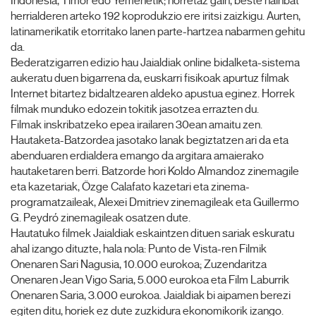
Indonesia, Timor edo Yemenetik; horretaz gain, beste hainbat
herrialderen arteko 192 koprodukzio ere iritsi zaizkigu. Aurten,
latinamerikatik etorritako lanen parte-hartzea nabarmen gehitu
da.
Bederatzigarren edizio hau Jaialdiak online bidalketa-sistema
aukeratu duen bigarrena da, euskarri fisikoak apurtuz filmak
Internet bitartez bidaltzearen aldeko apustua eginez. Horrek
filmak munduko edozein tokitik jasotzea errazten du.
Filmak inskribatzeko epea irailaren 30ean amaitu zen.
Hautaketa-Batzordea jasotako lanak begiztatzen ari da eta
abenduaren erdialdera emango da argitara amaierako
hautaketaren berri. Batzorde hori Koldo Almandoz zinemagile
eta kazetariak, Özge Calafato kazetari eta zinema-
programatzaileak, Alexei Dmitriev zinemagileak eta Guillermo
G. Peydró zinemagileak osatzen dute.
Hautatuko filmek Jaialdiak eskaintzen dituen sariak eskuratu
ahal izango dituzte, hala nola: Punto de Vista-ren Filmik
Onenaren Sari Nagusia, 10.000 eurokoa; Zuzendaritza
Onenaren Jean Vigo Saria, 5.000 eurokoa eta Film Laburrik
Onenaren Saria, 3.000 eurokoa. Jaialdiak bi aipamen berezi
egiten ditu, horiek ez dute zuzkidura ekonomikorik izango.