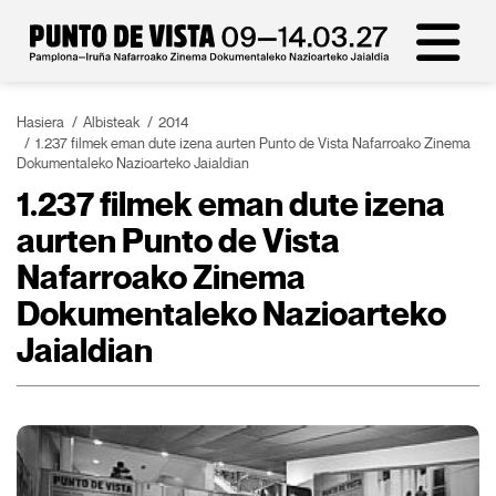
Hasiera
Albisteak
2014
1.237 filmek eman dute izena aurten Punto de Vista Nafarroako Zinema
Dokumentaleko Nazioarteko Jaialdian
1.237 filmek eman dute izena
aurten Punto de Vista
Nafarroako Zinema
Dokumentaleko Nazioarteko
Jaialdian