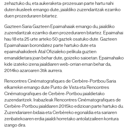
zehaztuko du, eta aukeraketa-prozesuan parte hartu nahi
duten ikusleek emango dute, jaialdiko zuzendaritzak ezarriko
duen prozeduraren bitartez.
Gazteen Saria Gazteen Epaimahaiak emango du, jaialdiko
zuzendaritzak ezarriko duen prozeduraren bitartez. Epaimahai
hau 18 eta 25 urte arteko 50 gaztek osatuko dute. Gazteen
Epaimahaian borondatez parte hartuko dute eta
epaimahaikideek Atal Ofizialeko pelikula guztien
emanaldietara joan behar dute, goizeko saioetan. Epaimahaiko
kide izateko izena jaialdiaren web-orrian eman behar da,
2014ko azaroaren 3tik aurrera.
Rencontres Cinématografiques de Cerbère-Portbou Saria
elkarrekin emango dute Punto de Vista eta Rencontres
Cinématografiques de Cerbère-Portbou jaialdietako
zuzendaritzek. Irabazleak Rencontres Cinématografiques de
Cerbère-Portbou jaialdiaren 2015ko edizioan parte hartuko du.
Zuzendariaren bidaia eta Cerbèreko egonaldia eta sariaren
zenbatekoaren erdia jaialdi horretako antolatzaileen kontura
izango dira.