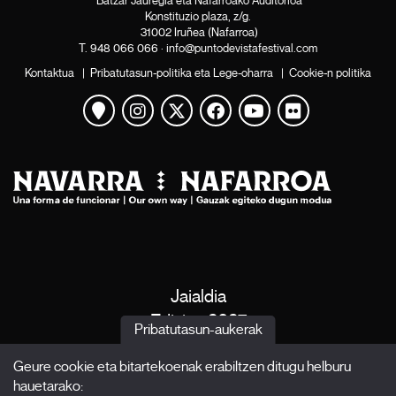
Batzar Jauregia eta Nafarroako Auditorioa
Konstituzio plaza, z/g.
31002 Iruñea (Nafarroa)
T.
948 066 066
·
info@puntodevistafestival.com
Kontaktua
|
Pribatutasun-politika eta Lege-oharra
|
Cookie-n politika
Mapa ikusi
Instagram
Twitter
Facebook
Youtube
Flickr
Jaialdia
Edizioa 2027
Pribatutasun-aukerak
Albisteak
Geure cookie eta bitartekoenak erabiltzen ditugu helburu
Akreditazioak
hauetarako:
X Films