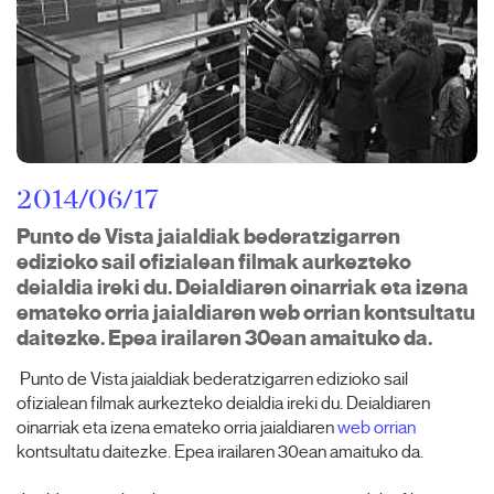
2014/06/17
Punto de Vista jaialdiak bederatzigarren
edizioko sail ofizialean filmak aurkezteko
deialdia ireki du. Deialdiaren oinarriak eta izena
emateko orria jaialdiaren web orrian kontsultatu
daitezke. Epea irailaren 30ean amaituko da.
Punto de Vista jaialdiak bederatzigarren edizioko sail
ofizialean filmak aurkezteko deialdia ireki du. Deialdiaren
oinarriak eta izena emateko orria jaialdiaren
web orrian
kontsultatu daitezke. Epea irailaren 30ean amaituko da.