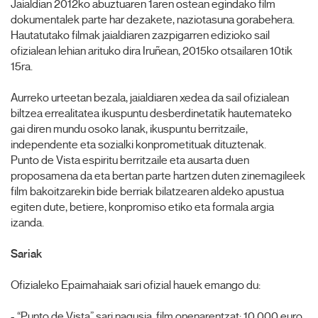
Jaialdian 2012ko abuztuaren 1aren ostean egindako film
dokumentalek parte har dezakete, naziotasuna gorabehera.
Hautatutako filmak jaialdiaren zazpigarren edizioko sail
ofizialean lehian arituko dira Iruñean, 2015ko otsailaren 10tik
15ra.
Aurreko urteetan bezala, jaialdiaren xedea da sail ofizialean
biltzea errealitatea ikuspuntu desberdinetatik hautemateko
gai diren mundu osoko lanak, ikuspuntu berritzaile,
independente eta sozialki konprometituak dituztenak.
Punto de Vista espiritu berritzaile eta ausarta duen
proposamena da eta bertan parte hartzen duten zinemagileek
film bakoitzarekin bide berriak bilatzearen aldeko apustua
egiten dute, betiere, konpromiso etiko eta formala argia
izanda.
Sariak
Ofizialeko Epaimahaiak sari ofizial hauek emango du:
- “Punto de Vista” sari nagusia, film onenarentzat: 10.000 euro.