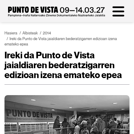
Hasiera
Albisteak
2014
Ireki da Punto de Vista jaialdiaren bederatzigarren edizioan izena
emateko epea
Ireki da Punto de Vista
jaialdiaren bederatzigarren
edizioan izena emateko epea