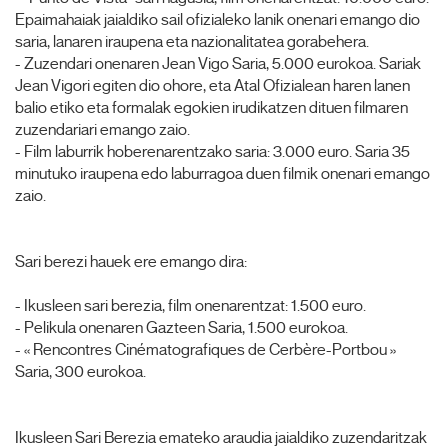
Epaimahaiak jaialdiko sail ofizialeko lanik onenari emango dio
saria, lanaren iraupena eta nazionalitatea gorabehera.
- Zuzendari onenaren Jean Vigo Saria, 5.000 eurokoa. Sariak
Jean Vigori egiten dio ohore, eta Atal Ofizialean haren lanen
balio etiko eta formalak egokien irudikatzen dituen filmaren
zuzendariari emango zaio.
- Film laburrik hoberenarentzako saria: 3.000 euro. Saria 35
minutuko iraupena edo laburragoa duen filmik onenari emango
zaio.
Sari berezi hauek ere emango dira:
- Ikusleen sari berezia, film onenarentzat: 1.500 euro.
- Pelikula onenaren Gazteen Saria, 1.500 eurokoa.
- « Rencontres Cinématografiques de Cerbère-Portbou »
Saria, 300 eurokoa.
Ikusleen Sari Berezia emateko araudia jaialdiko zuzendaritzak