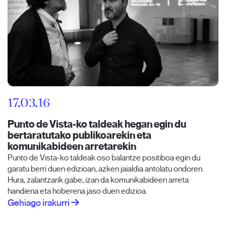
17.03.16
Punto de Vista-ko taldeak hegan egin du
bertaratutako publikoarekin eta
komunikabideen arretarekin
Punto de Vista-ko taldeak oso balantze positiboa egin du
garatu berri duen edizioan, azken jaialdia antolatu ondoren.
Hura, zalantzarik gabe, izan da komunikabideen arreta
handiena eta hoberena jaso duen edizioa.
Gehiago irakurri