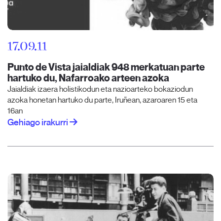
17.09.11
Punto de Vista jaialdiak 948 merkatuan parte
hartuko du, Nafarroako arteen azoka
Jaialdiak izaera holistikodun eta nazioarteko bokaziodun
azoka honetan hartuko du parte, Iruñean, azaroaren 15 eta
16an
Gehiago irakurri