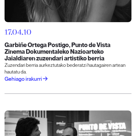
17.04.10
Garbiñe Ortega Postigo, Punto de Vista
Zinema Dokumentaleko Nazioarteko
Jaialdiaren zuzendari artistiko berria
Zuzendari berria aurkeztutako bederatzi hautagairen artean
hautatu da.
Gehiago irakurri