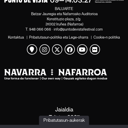
BALUARTE
Batzar Jauregia eta Nafarroako Auditorioa
Konstituzio plaza, z/g.
31002 Iruñea (Nafarroa)
T.
948 066 066
·
info@puntodevistafestival.com
Kontaktua
|
Pribatutasun-politika eta Lege-oharra
|
Cookie-n politika
Mapa ikusi
Instagram
Twitter
Facebook
Youtube
Flickr
Jaialdia
Edizioa 2027
Pribatutasun-aukerak
Albisteak