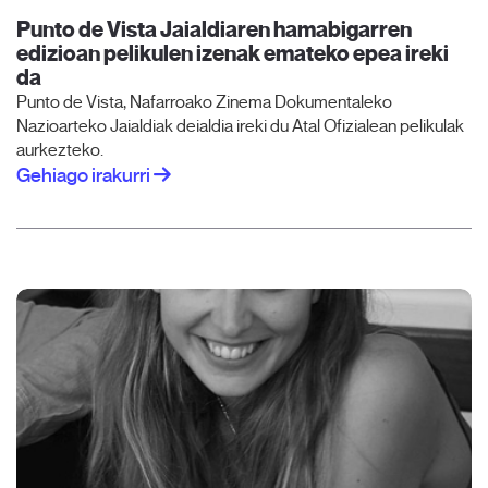
Punto de Vista Jaialdiaren hamabigarren
edizioan pelikulen izenak emateko epea ireki
da
Punto de Vista, Nafarroako Zinema Dokumentaleko
Nazioarteko Jaialdiak deialdia ireki du Atal Ofizialean pelikulak
aurkezteko.
Gehiago irakurri