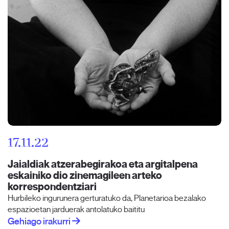
17.11.22
Jaialdiak atzerabegirakoa eta argitalpena
eskainiko dio zinemagileen arteko
korrespondentziari
Hurbileko ingurunera gerturatuko da, Planetarioa bezalako
espazioetan jarduerak antolatuko baititu
Gehiago irakurri