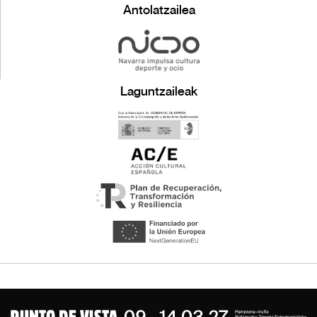
Antolatzailea
Laguntzaileak