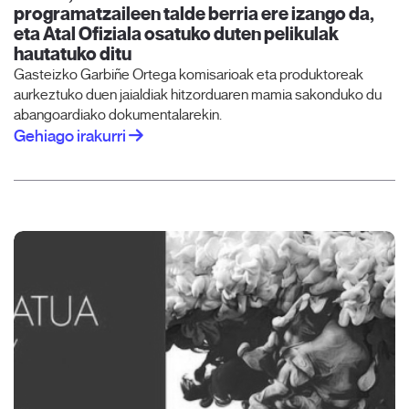
programatzaileen talde berria ere izango da,
eta Atal Ofiziala osatuko duten pelikulak
hautatuko ditu
Gasteizko Garbiñe Ortega komisarioak eta produktoreak
aurkeztuko duen jaialdiak hitzorduaren mamia sakonduko du
abangoardiako dokumentalarekin.
Gehiago irakurri