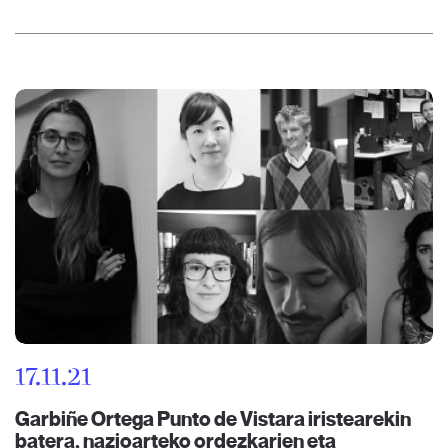
17.11.21
Garbiñe Ortega Punto de Vistara iristearekin
batera, nazioarteko ordezkarien eta