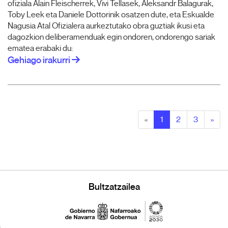
ofiziala Alain Fleischerrek, Vivi Tellasek, Aleksandr Balagurak,
Toby Leek eta Daniele Dottorinik osatzen dute, eta Eskualde
Nagusia Atal Ofizialera aurkeztutako obra guztiak ikusi eta
dagozkion deliberamenduak egin ondoren, ondorengo sariak
ematea erabaki du:
Gehiago irakurri
«
1
2
3
»
Bultzatzailea