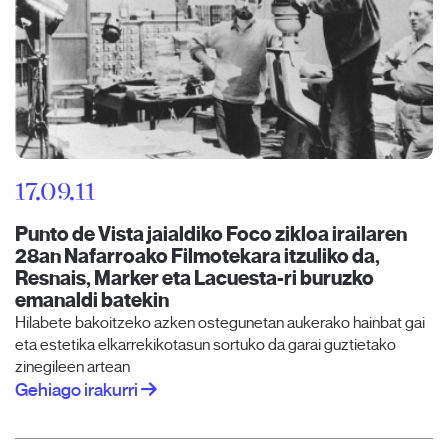
17.09.11
Punto de Vista jaialdiko Foco zikloa irailaren
28an Nafarroako Filmotekara itzuliko da,
Resnais, Marker eta Lacuesta-ri buruzko
emanaldi batekin
Hilabete bakoitzeko azken ostegunetan aukerako hainbat gai
eta estetika elkarrekikotasun sortuko da garai guztietako
zinegileen artean
Gehiago irakurri