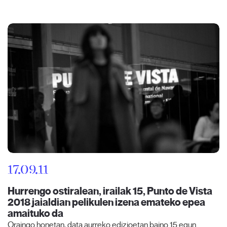
17.09.11
Hurrengo ostiralean, irailak 15, Punto de Vista
2018 jaialdian pelikulen izena emateko epea
amaituko da
Oraingo honetan, data aurreko edizioetan baino 15 egun