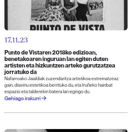
17.11.23
Punto de Vistaren 2018ko edizioan,
benetakoaren inguruan lan egiten duten
artisten eta hizkuntzen arteko gurutzatzea
jorratuko da
Nafarroako Jaialdiak zuzendaritza artistikoa estreinatzeaz
gain, diseinu estetikoa berrituko du, eta Iruñeko hainbat
espazio eta talderekin batera lan egingo du.
Gehiago irakurri