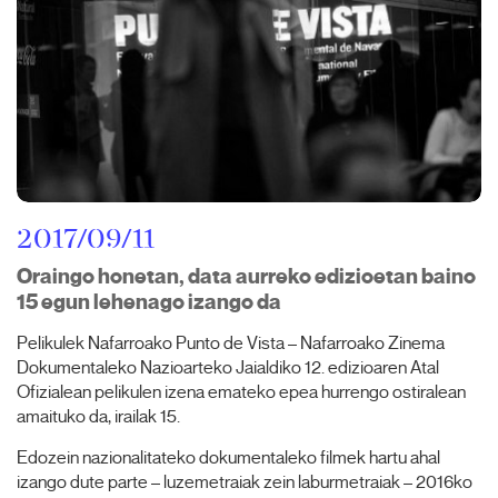
2017/09/11
Oraingo honetan, data aurreko edizioetan baino
15 egun lehenago izango da
Pelikulek Nafarroako Punto de Vista – Nafarroako Zinema
Dokumentaleko Nazioarteko Jaialdiko 12. edizioaren Atal
Ofizialean pelikulen izena emateko epea hurrengo ostiralean
amaituko da, irailak 15.
Edozein nazionalitateko dokumentaleko filmek hartu ahal
izango dute parte – luzemetraiak zein laburmetraiak – 2016ko