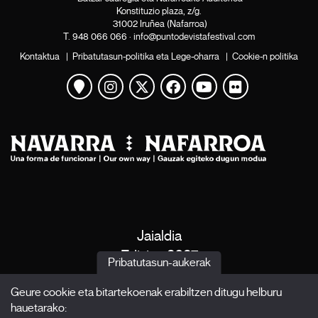
Konstituzio plaza, z/g.
31002 Iruñea (Nafarroa)
T.
948 066 066
·
info@puntodevistafestival.com
Kontaktua
|
Pribatutasun-politika eta Lege-oharra
|
Cookie-n politika
Mapa ikusi
Instagram
Twitter
Facebook
Youtube
Flickr
Jaialdia
Edizioa 2027
Pribatutasun-aukerak
Albisteak
Geure cookie eta bitartekoenak erabiltzen ditugu helburu
Akreditazioak
hauetarako:
X Films