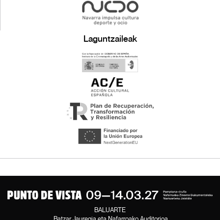
Laguntzaileak
BALUARTE
Batzar Jauregia eta Nafarroako Auditorioa