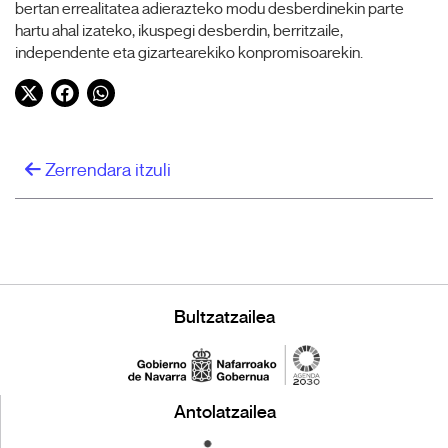
bertan errealitatea adierazteko modu desberdinekin parte
hartu ahal izateko, ikuspegi desberdin, berritzaile,
independente eta gizartearekiko konpromisoarekin.
Twitter
Facebook
WhatsApp
Zerrendara itzuli
Bultzatzailea
Antolatzailea