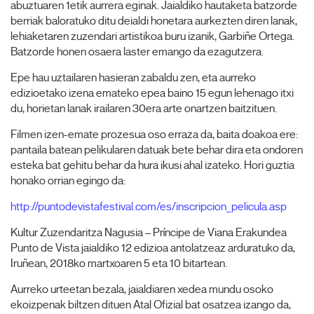
abuztuaren 1etik aurrera eginak. Jaialdiko hautaketa batzorde
berriak baloratuko ditu deialdi honetara aurkezten diren lanak,
lehiaketaren zuzendari artistikoa buru izanik, Garbiñe Ortega.
Batzorde honen osaera laster emango da ezagutzera.
Epe hau uztailaren hasieran zabaldu zen, eta aurreko
edizioetako izena emateko epea baino 15 egun lehenago itxi
du, horietan lanak irailaren 30era arte onartzen baitzituen.
Filmen izen-emate prozesua oso erraza da, baita doakoa ere:
pantaila batean pelikularen datuak bete behar dira eta ondoren
esteka bat gehitu behar da hura ikusi ahal izateko. Hori guztia
honako orrian egingo da:
http://puntodevistafestival.com/es/inscripcion_pelicula.asp
Kultur Zuzendaritza Nagusia – Príncipe de Viana Erakundea
Punto de Vista jaialdiko 12 edizioa antolatzeaz arduratuko da,
Iruñean, 2018ko martxoaren 5 eta 10 bitartean.
Aurreko urteetan bezala, jaialdiaren xedea mundu osoko
ekoizpenak biltzen dituen Atal Ofizial bat osatzea izango da,