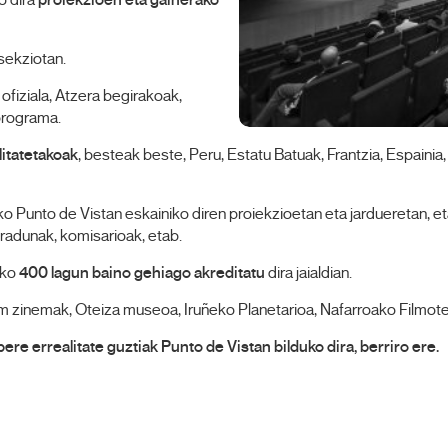
o dira
proiekzioen eta gainerako
 sekziotan.
ofiziala, Atzera begirakoak,
 programa.
litatetakoak
, besteak beste, Peru, Estatu Batuak, Frantzia, Espainia
 Punto de Vistan eskainiko diren proiekzioetan eta jardueretan, eta
adunak, komisarioak, etab.
eko
400 lagun baino gehiago akreditatu
dira jaialdian.
em zinemak, Oteiza museoa, Iruñeko Planetarioa, Nafarroako Filmote
ere errealitate guztiak Punto de Vistan bilduko dira, berriro ere.