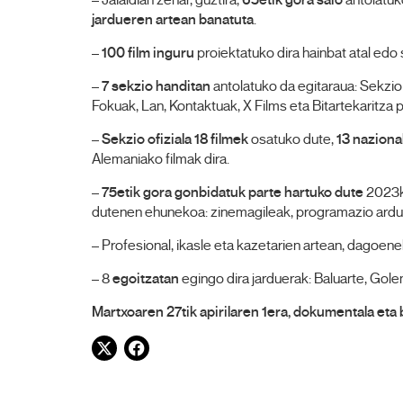
– Jaialdian zehar, guztira,
65etik gora saio
antolatuk
jardueren artean banatuta
.
–
100 film inguru
proiektatuko dira hainbat atal edo
–
7 sekzio handitan
antolatuko da egitaraua: Sekzio 
Fokuak, Lan, Kontaktuak, X Films eta Bitartekaritza
–
Sekzio ofiziala 18 filmek
osatuko dute,
13 naziona
Alemaniako filmak dira.
–
75etik gora gonbidatuk parte hartuko dute
2023ko
dutenen ehunekoa: zinemagileak, programazio ardur
– Profesional, ikasle eta kazetarien artean, dagoen
– 8
egoitzatan
egingo dira jarduerak: Baluarte, Gol
Martxoaren 27tik apirilaren 1era, dokumentala eta b
Twitter
Facebook