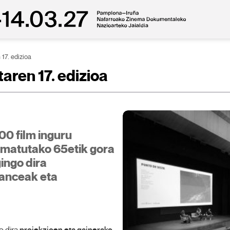
17. edizioa
aren 17. edizioa
00 film inguru
ramatutako 65etik gora
ingo dira
manceak eta