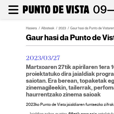
Hasiera
Albisteak
2023
Gaur hasi da Punto de Vistaren 
Gaur hasi da Punto de Vist
2023/03/27
Martxoaren 27tik apirilaren 1era 1
proiektatuko dira jaialdiak prog
saiotan. Era berean, topaketak eg
zinemagileekin, tailerrak, perfo
haurrentzako zinema saioak
2023ko Punto de Vista jaialdiaren funtsezko zifrak