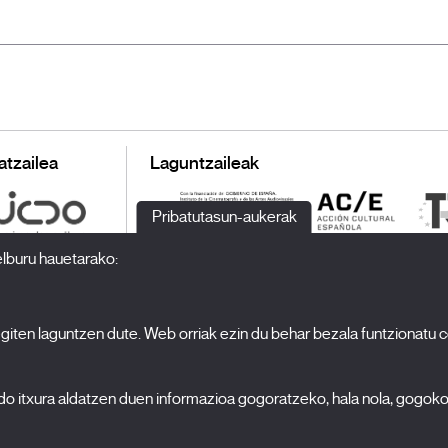
atzailea
Laguntzaileak
Pribatutasun-aukerak
elburu hauetarako:
 egiten laguntzen dute. Web orriak ezin du behar bezala funtzionatu 
H
Jaialdia
Edizioa 2027
N
edo itxura aldatzen duen informazioa gogoratzeko, hala nola, gogok
Albisteak
A
Akreditazioak