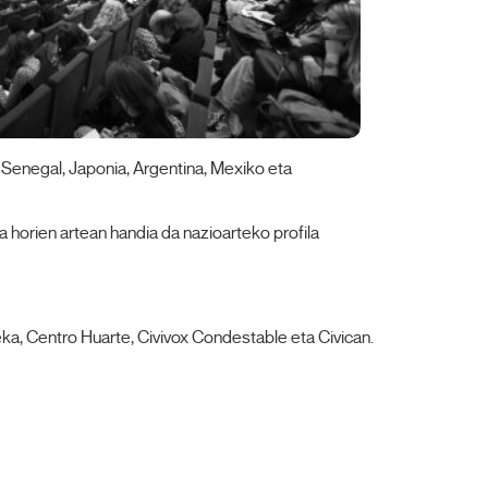
, Senegal, Japonia, Argentina, Mexiko eta
 horien artean handia da nazioarteko profila
ka, Centro Huarte, Civivox Condestable eta Civican.