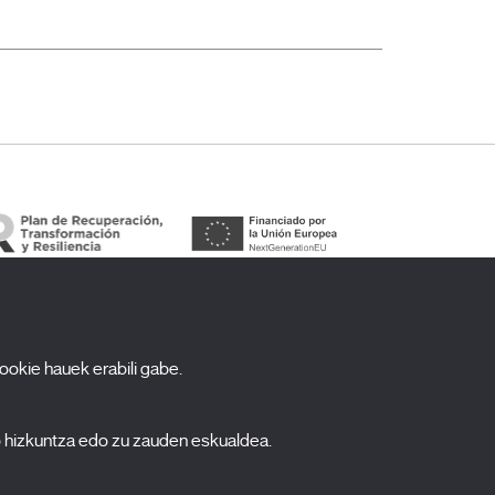
cookie hauek erabili gabe.
arpidetu zaitez gure newsletterrean
ombre
o hizkuntza edo zu zauden eskualdea.
pellidos