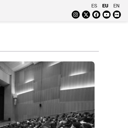
EU
ES
EN
Instagram
Twitter
Faceboo
Yout
Fl