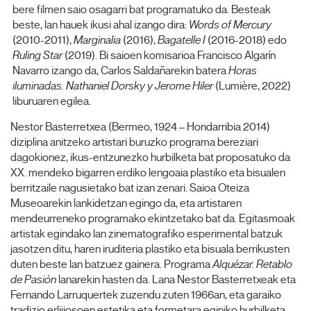
bere filmen saio osagarri bat programatuko da. Besteak
beste, lan hauek ikusi ahal izango dira:
Words of Mercury
(2010-2011),
Marginalia
(2016),
Bagatelle I
(2016-2018) edo
Ruling Star
(2019). Bi saioen komisarioa Francisco Algarín
Navarro izango da, Carlos Saldañarekin batera
Horas
iluminadas. Nathaniel Dorsky y Jerome Hiler
(Lumière, 2022)
liburuaren egilea.
Nestor Basterretxea (Bermeo, 1924 – Hondarribia 2014)
diziplina anitzeko artistari buruzko programa bereziari
dagokionez, ikus-entzunezko hurbilketa bat proposatuko da
XX. mendeko bigarren erdiko lengoaia plastiko eta bisualen
berritzaile nagusietako bat izan zenari. Saioa Oteiza
Museoarekin lankidetzan egingo da, eta artistaren
mendeurreneko programako ekintzetako bat da. Egitasmoak
artistak egindako lan zinematografiko esperimental batzuk
jasotzen ditu, haren iruditeria plastiko eta bisuala berrikusten
duten beste lan batzuez gainera. Programa
Alquézar. Retablo
de Pasión
lanarekin hasten da. Lana Nestor Basterretxeak eta
Fernando Larruquertek zuzendu zuten 1966an, eta garaiko
tradizio erlijiosoen estetika eta formetara eginiko hurbilketa