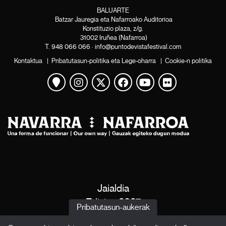
BALUARTE
Batzar Jauregia eta Nafarroako Auditorioa
Konstituzio plaza, z/g.
31002 Iruñea (Nafarroa)
T.
948 066 066
·
info@puntodevistafestival.com
Kontaktua
|
Pribatutasun-politika eta Lege-oharra
|
Cookie-n politika
Mapa ikusi
Instagram
Twitter
Facebook
Youtube
Flickr
Jaialdia
Edizioa 2027
Pribatutasun-aukerak
Albisteak