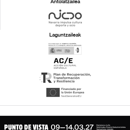
Antolatzailea
Laguntzaileak