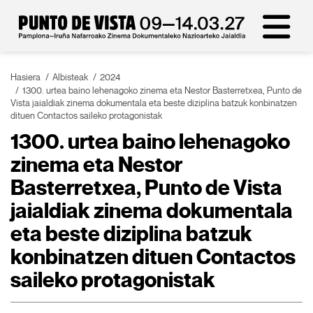
Hasiera
Albisteak
2024
1300. urtea baino lehenagoko zinema eta Nestor Basterretxea, Punto de
Vista jaialdiak zinema dokumentala eta beste diziplina batzuk konbinatzen
dituen Contactos saileko protagonistak
1300. urtea baino lehenagoko
zinema eta Nestor
Basterretxea, Punto de Vista
jaialdiak zinema dokumentala
eta beste diziplina batzuk
konbinatzen dituen Contactos
saileko protagonistak