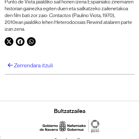
Punto de Vista jaialdiko sail honen izena Espainiako zinemaren
historian gainezka egiten duen eta sailkatzeko zailenetakoa
den film bati zor zaio:
Contactos
(Paulino Viota, 1970),
2010ean jaialdiko lehen Heterodocsias Rewind atalaren parte
izan zena.
Twitter
Facebook
WhatsApp
Zerrendara itzuli
Bultzatzailea