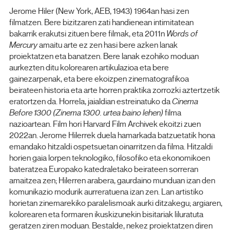
Jerome Hiler (New York, AEB, 1943) 1964an hasi zen
filmatzen. Bere bizitzaren zati handienean intimitatean
bakarrik erakutsi zituen bere filmak, eta 2011n
Words of
Mercury
amaitu arte ez zen hasi bere azken lanak
proiektatzen eta banatzen. Bere lanak ezohiko moduan
aurkezten ditu kolorearen artikulazioa eta bere
gainezarpenak, eta bere ekoizpen zinematografikoa
beirateen historia eta arte horren praktika zorrozki aztertzetik
eratortzen da. Horrela, jaialdian estreinatuko da
Cinema
Before 1300 (Zinema 1300. urtea baino lehen)
filma
nazioartean. Film hori Harvard Film Archivek ekoitzi zuen
2022an. Jerome Hilerrek duela hamarkada batzuetatik hona
emandako hitzaldi ospetsuetan oinarritzen da filma. Hitzaldi
horien gaia lorpen teknologiko, filosofiko eta ekonomikoen
bateratzea Europako katedraletako beirateen sorreran
amaitzea zen; Hilerren arabera, gaurdaino munduan izan den
komunikazio modurik aurreratuena izan zen. Lan artistiko
horietan zinemarekiko paralelismoak aurki ditzakegu; argiaren,
kolorearen eta formaren ikuskizunekin bisitariak liluratuta
geratzen ziren moduan. Bestalde, nekez proiektatzen diren