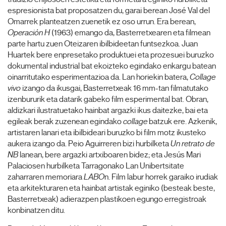
espresionista bat proposatzen du, garai berean José Val del
Omarrek planteatzen zuenetik ez oso urrun. Era berean,
Operación H
(1963) emango da, Basterretxearen eta filmean
parte hartu zuen Oteizaren ibilbideetan funtsezkoa. Juan
Huartek bere enpresetako produktuei eta prozesuei buruzko
dokumental industrial bat ekoizteko egindako enkargu batean
oinarritutako esperimentazioa da. Lan horiekin batera,
Collage
vivo
izango da ikusgai, Basterretxeak 16 mm-tan filmatutako
izenbururik eta datarik gabeko film esperimental bat. Obran,
aldizkari ilustratuetako hainbat argazki ikus daitezke, bai eta
egileak berak zuzenean egindako
collage
batzuk ere. Azkenik,
artistaren lanari eta ibilbideari buruzko bi film motz ikusteko
aukera izango da. Peio Aguirreren bizi hurbilketa
Un retrato de
NB
lanean, bere argazki artxiboaren bidez; eta Jesús Mari
Palaciosen hurbilketa Tarragonako Lan Unibertsitate
zaharraren memoriara
LABO
n. Film labur horrek garaiko irudiak
eta arkitekturaren eta hainbat artistak eginiko (besteak beste,
Basterretxeak) adierazpen plastikoen egungo erregistroak
konbinatzen ditu.