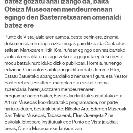
batez gozatu ahal izango da, baita
Oteiza Museoaren mendeurrenean
egingo den Basterretxearen omenaldi
batez ere
Punto de Vista jaialdiaren asmoa, beste behin ere, zinema
dokumentalaren diziplinazko mugak gainditzea da Contactos
sailean. Martxoaren 11tik 16ra Iruñean egingo den nazioarteko
jaialdiak errealitatea ezagutzeko eta gogoeta egiteko beste
modu batzuk hurbilduko dizkio publikoari. Horrela, hurrengo
edizioan, Contactos sailak izango ditu ardatz Jerome Hiler,
Estatu Batuetako abangoardiako zinemaren figura, eta Nestor
Basterretxea, eskultore, margolari eta euskal zinema
zuzendaria, haren jaiotzaren mendeurrenaren
programazioaren baitan, Eusko Jaurlaritzak sustatutako eta
Artium Museoak koordinatutako programazioa, non parte
hartuko duten, besteak beste: Bilboko Arte Ederren Museoak,
San Telmo Museoak, Tabakalerak, Elias Querejeta Zine
Eskolak, Etxepare Institutuak edo Punto de Vista jaialdiak
berak, Oteiza Museoarekin lankidetzan.