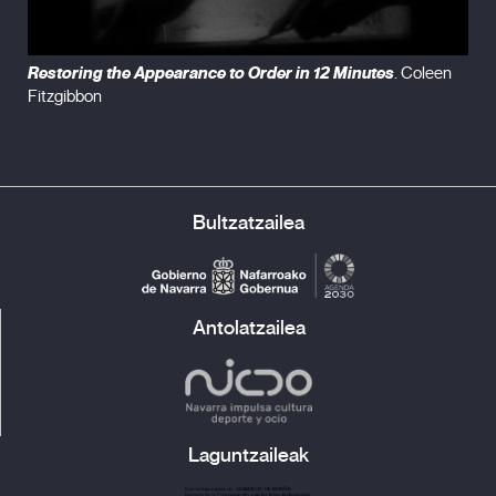
Restoring the Appearance to Order in 12 Minutes
. Coleen
Fitzgibbon
Bultzatzailea
Antolatzailea
Laguntzaileak