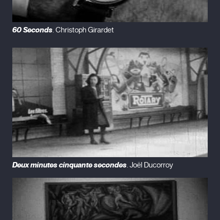
60 Seconds
. Christoph Girardet
Deux minutes cinquante secondes
. Joël Ducorroy