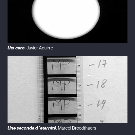
Uts cero
. Javier Aguirre
Une seconde d´eternité
. Marcel Broodthaers