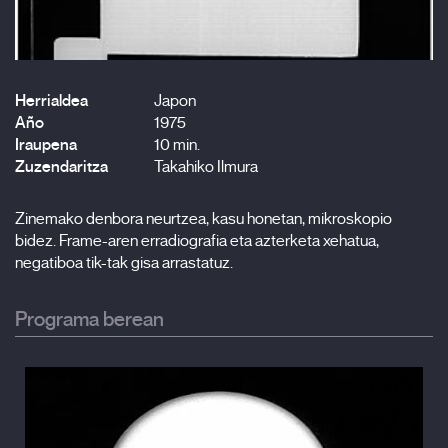
Herrialdea
Japon
Año
1975
Iraupena
10 min.
Zuzendaritza
Takahiko Ilmura
Zinemako denbora neurtzea, kasu honetan, mikroskopio
bidez. Frame-aren erradiografia eta azterketa xehatua,
negatiboa tik-tak gisa arrastatuz.
Programa berean