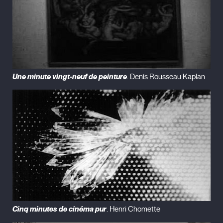
Une minute vingt-neuf de peinture
. Denis Rousseau Kaplan
Cinq minutes de cinéma pur
. Henri Chomette