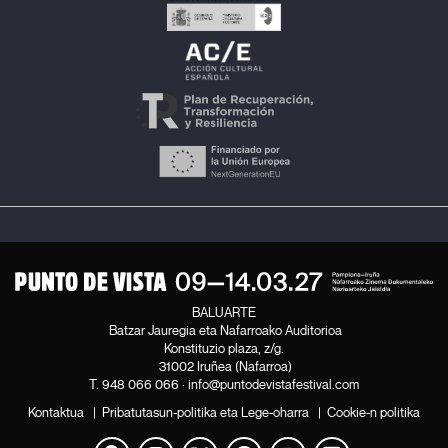
BALUARTE
Batzar Jauregia eta Nafarroako Auditorioa
Konstituzio plaza, z/g.
31002 Iruñea (Nafarroa)
T.
948 066 066
·
info@puntodevistafestival.com
Kontaktua
|
Pribatutasun-politika eta Lege-oharra
|
Cookie-n politika