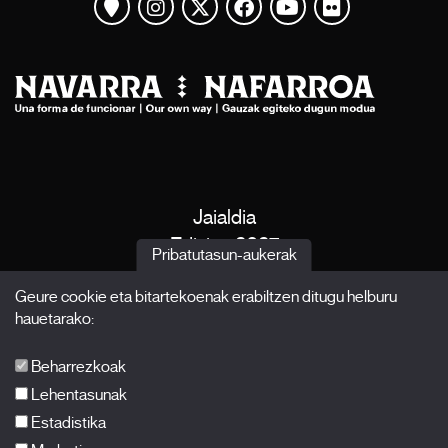
Mapa ikusi
Instagram
Twitter
Facebook
Youtube
Flickr
Jaialdia
Edizioa 2027
Pribatutasun-aukerak
Albisteak
Geure cookie eta bitartekoenak erabiltzen ditugu helburu
Akreditazioak
hauetarako:
X Films
Argitalpenak
Beharrezkoak
FAQ-ak
Lehentasunak
Estadistika