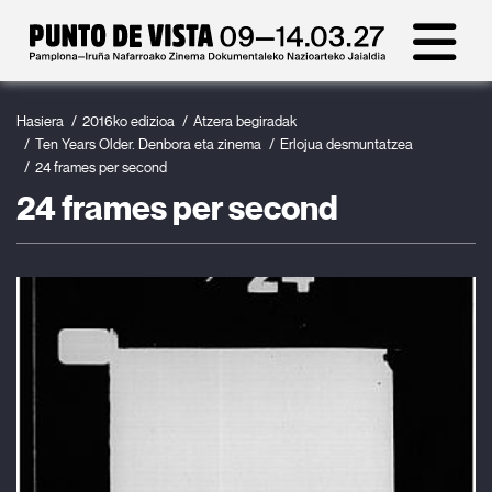
Hasiera
2016ko edizioa
Atzera begiradak
Ten Years Older. Denbora eta zinema
Erlojua desmuntatzea
24 frames per second
24 frames per second