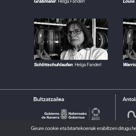
Grabmäler
Louïe
. Helga Fanderl
Schlittschuhlaufen
Warri
. Helga Fanderl
Bultzatzailea
Antol
Geure cookie eta bitartekoenak erabiltzen ditugu h