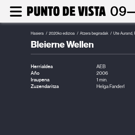
Hasiera
2020ko edizioa
Atzera begiradak
Ute Aurand, 
Bleierne Wellen
Herrialdea
AEB
Año
2006
Iraupena
1 min.
Zuzendaritza
Helga Fanderl