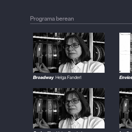
Programa berean
Broadway
Envío
. Helga Fanderl