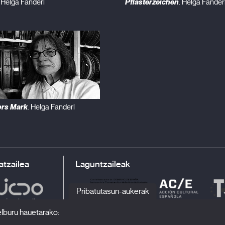
Pflasterzeichen
. Helga Fanderl
. Helga Fander
ors Mark
. Helga Fanderl
atzailea
Laguntzaileak
Pribatutasun-aukerak
elburu hauetarako: