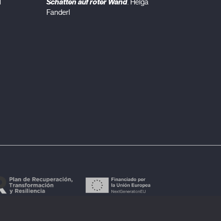
Schatten auf roter Wand
l
. Helga
Fanderl