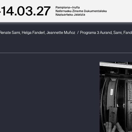
Renate Sami, Helga Fanderl, Jeannette Muñoz
Programa 3 Aurand, Sami, Fand