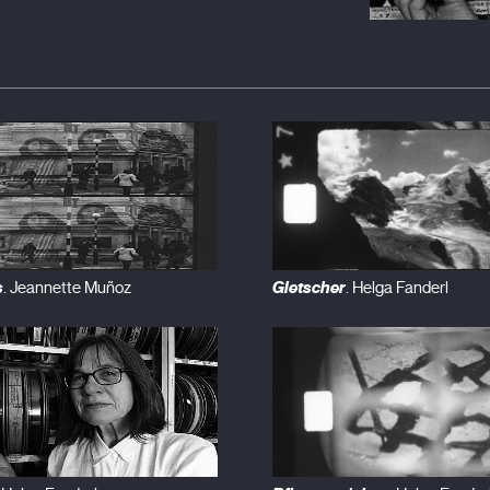
s
Gletscher
. Jeannette Muñoz
. Helga Fanderl