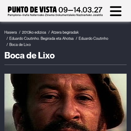
Hasiera
2013ko edizioa
Atzera begiradak
Eduardo Coutinho. Begirada eta Ahotsa
Eduardo Coutinho
Boca de Lixo
Boca de Lixo