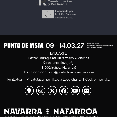
BALUARTE
Batzar Jauregia eta Nafarroako Auditorioa
Konstituzio plaza, z/g.
31002 Iruñea (Nafarroa)
T.
948 066 066
·
info@puntodevistafestival.com
Kontaktua
|
Pribatutasun-politika eta Lege-oharra
|
Cookie-n politika
Mapa ikusi
Instagram
Twitter
Facebook
Youtube
Flickr