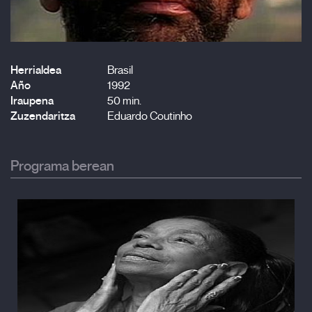
Herrialdea
Brasil
Año
1992
Iraupena
50 min.
Zuzendaritza
Eduardo Coutinho
Programa berean