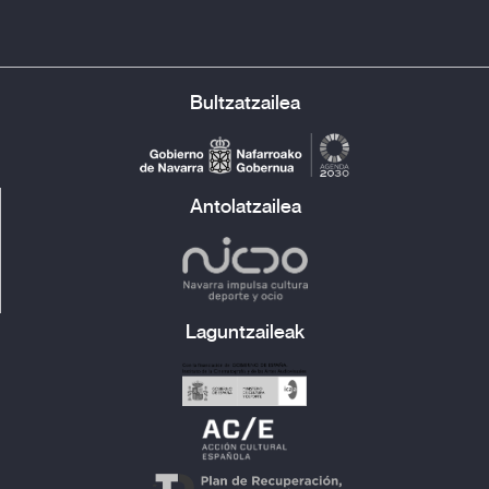
Bultzatzailea
Antolatzailea
Laguntzaileak