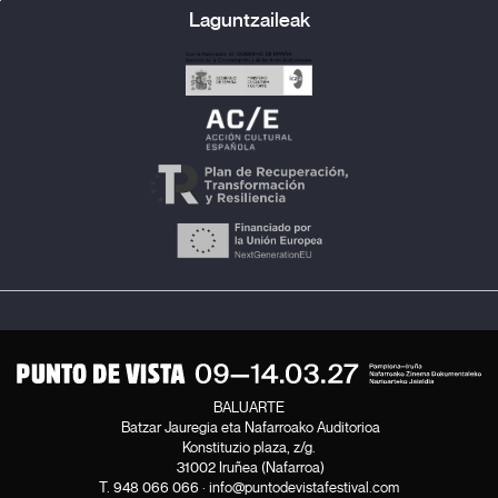
Laguntzaileak
BALUARTE
Batzar Jauregia eta Nafarroako Auditorioa
Konstituzio plaza, z/g.
31002 Iruñea (Nafarroa)
T.
948 066 066
·
info@puntodevistafestival.com