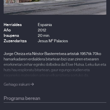
Herrialdea
Espainia
Año
2012
Iraupena
20 min.
Zuzendaritza
Jesus Mª Palacios
Jorge Oteiza eta Néstor Basterretxea artistak 1957tik 70ko
hamarkadaren erdialdera bitartean bizi izan ziren etxearen
erorkinetan zehar eginiko ibilbidea da Etxe Hutsa. Leku ilun eta
huts hau esploratu bitartean, gaur egungo irudien eta
iraganeko materialen artean elkarrizketa sortuko da.
Gehiago irakurri
Programa berean