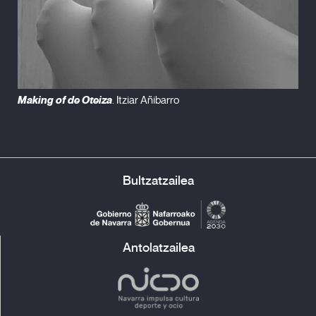
Making of de Oteiza
. Itziar Añibarro
Bultzatzailea
Antolatzailea