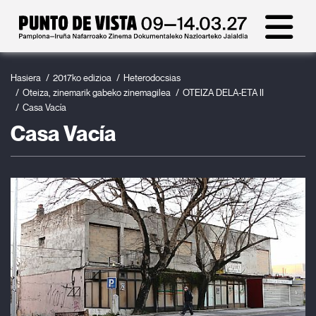
Hasiera
2017ko edizioa
Heterodocsias
Oteiza, zinemarik gabeko zinemagilea
OTEIZA DELA-ETA II
Casa Vacía
Casa Vacía