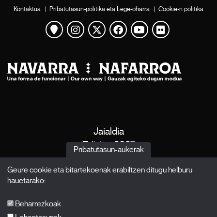
Kontaktua
|
Pribatutasun-politika eta Lege-oharra
|
Cookie-n politika
Mapa ikusi
Instagram
Twitter
Facebook
Youtube
Flickr
Jaialdia
Edizioa 2027
Pribatutasun-aukerak
Albisteak
Geure cookie eta bitartekoenak erabiltzen ditugu helburu
Akreditazioak
hauetarako:
X Films
Argitalpenak
Beharrezkoak
FAQ-ak