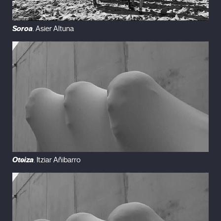
Soroa
. Asier Altuna
Oteiza
. Itziar Añibarro