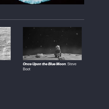
Once Upon the Blue Moon
. Steve
Boot