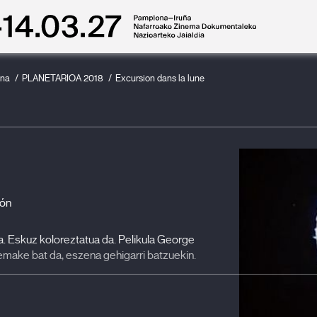
ena
PLANETARIOA 2018
Excursion dans la lune
ón
 Eskuz koloreztatua da. Pelikula George
remake bat da, eszena gehigarri batzuekin.