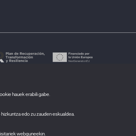
cookie hauek erabili gabe.
arpidetu zaitez gure newsletterrean
ombre
o hizkuntza edo zu zauden eskualdea.
pellidos
isitariek webguneekin.