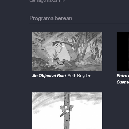
Gehiago irakurri
Programa berean
An Object at Rest
Entre e
. Seth Boyden
Cuento