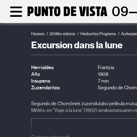
Hasiera
2018ko edizioa
Hezkuntza Programa
Aurkezp
Excursion dans la lune
Herrialdea
Frantzia
Año
1908
Iraupena
7 min.
Zuzendaritza
Segundo de Chom
Segundo de Chomónek zuzendutako pelikula mutua.
Méliès-en "Viaje a la luna" (1902) arrakastatsuaren 