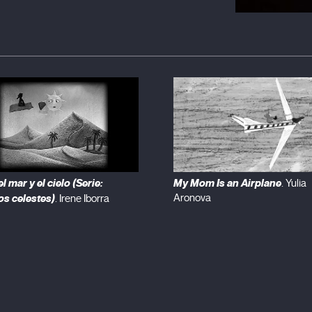
l mar y el cielo (Serie:
My Mom Is an Airplane
. Yulia
s celestes)
Aronova
. Irene Iborra