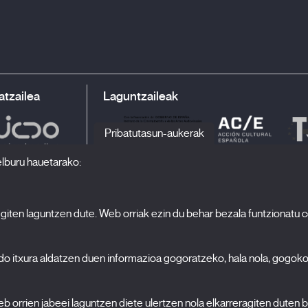
gira txangoa
from
Festival Punto de Vista
on
Vimeo
.
atzailea
Laguntzaileak
Pribatutasun-aukerak
elburu hauetarako:
 egiten laguntzen dute. Web orriak ezin du behar bezala funtzionatu 
H
Jaialdia
Edizioa 2027
N
edo itxura aldatzen duen informazioa gogoratzeko, hala nola, gogok
Albisteak
A
Akreditazioak
 politika
orrien jabeei laguntzen diete ulertzen nola elkarreragiten duten b
X Films