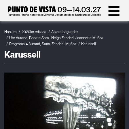
Hasiera
2020ko edizioa
Atzera begiradak
Ute Aurand, Renate Sami, Helga Fanderl, Jeannette Muñoz
Programa 4 Aurand, Sami, Fanderl, Muñoz
Karussell
Karussell