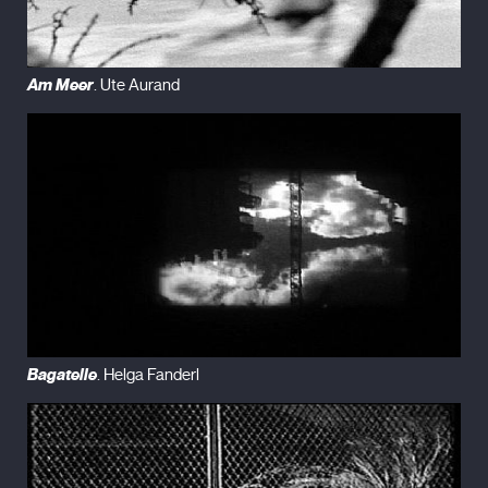
Am Meer
. Ute Aurand
Bagatelle
. Helga Fanderl