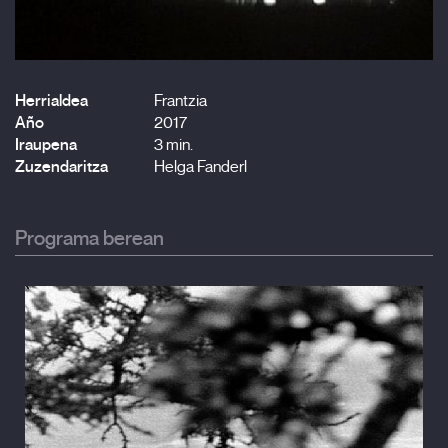
Herrialdea
Frantzia
Año
2017
Iraupena
3 min.
Zuzendaritza
Helga Fanderl
Programa berean