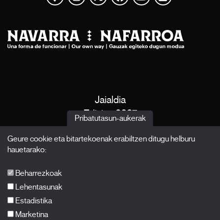
Jaialdia
Edizioa 2027
Pribatutasun-aukerak
Albisteak
Geure cookie eta bitartekoenak erabiltzen ditugu helburu
Akreditazioak
hauetarako:
X Films
Argitalpenak
Beharrezkoak
FAQ-ak
Lehentasunak
Estadistika
Marketina