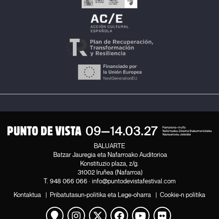
BALUARTE
Batzar Jauregia eta Nafarroako Auditorioa
Konstituzio plaza, z/g.
31002 Iruñea (Nafarroa)
T.
948 066 066
·
info@puntodevistafestival.com
Kontaktua
|
Pribatutasun-politika eta Lege-oharra
|
Cookie-n politika
Mapa ikusi
Instagram
Twitter
Facebook
Youtube
Flickr