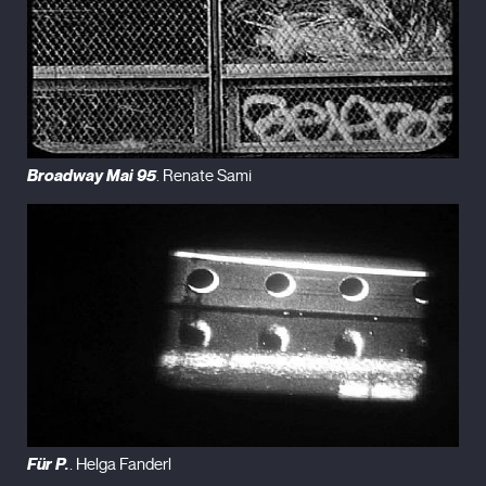
Broadway Mai 95
. Renate Sami
Für P.
. Helga Fanderl