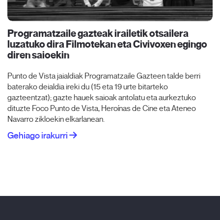
Programatzaile gazteak irailetik otsailera
luzatuko dira Filmotekan eta Civivoxen egingo
diren saioekin
Punto de Vista jaialdiak Programatzaile Gazteen talde berri
baterako deialdia ireki du (15 eta 19 urte bitarteko
gazteentzat); gazte hauek saioak antolatu eta aurkeztuko
dituzte Foco Punto de Vista, Heroínas de Cine eta Ateneo
Navarro zikloekin elkarlanean.
Gehiago irakurri