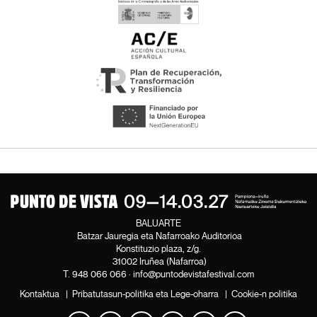
BALUARTE
Batzar Jauregia eta Nafarroako Auditorioa
Konstituzio plaza, z/g.
31002 Iruñea (Nafarroa)
T.
948 066 066
·
info@puntodevistafestival.com
Kontaktua
|
Pribatutasun-politika eta Lege-oharra
|
Cookie-n politika