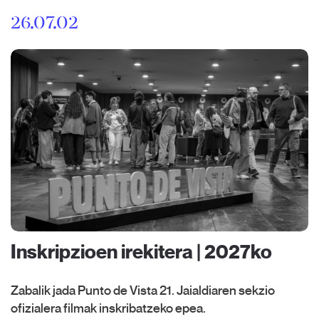
26.07.02
Inskripzioen irekitera | 2027ko
Zabalik jada Punto de Vista 21. Jaialdiaren sekzio
ofizialera filmak inskribatzeko epea.