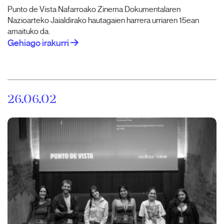
Punto de Vista Nafarroako Zinema Dokumentalaren
Nazioarteko Jaialdirako hautagaien harrera urriaren 15ean
amaituko da.
Gehiago irakurri
26.06.02