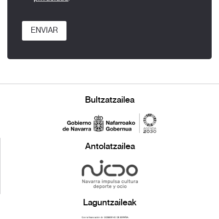
ENVIAR
Bultzatzailea
Antolatzailea
Laguntzaileak