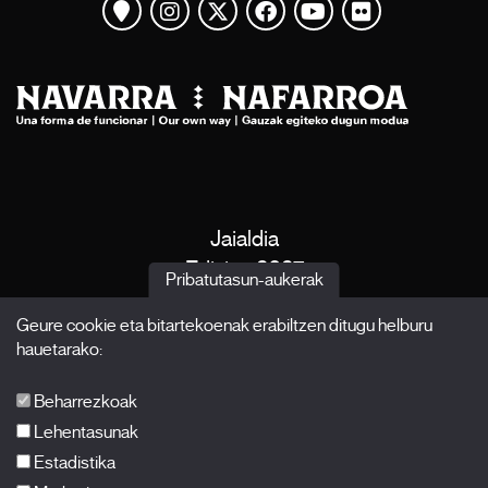
Mapa ikusi
Instagram
Twitter
Facebook
Youtube
Flickr
Jaialdia
Edizioa 2027
Pribatutasun-aukerak
Albisteak
Geure cookie eta bitartekoenak erabiltzen ditugu helburu
Akreditazioak
hauetarako:
X Films
Argitalpenak
Beharrezkoak
FAQ-ak
Lehentasunak
Estadistika