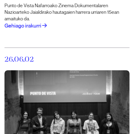
Punto de Vista Nafarroako Zinema Dokumentalaren
Nazioarteko Jaialdirako hautagaien harrera urriaren 15ean
amaituko da.
Gehiago irakurri
26.06.02