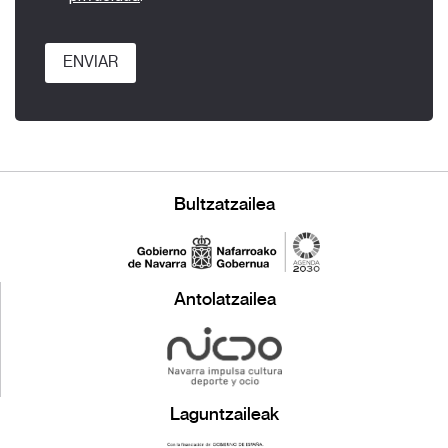
ENVIAR
Bultzatzailea
Antolatzailea
Laguntzaileak