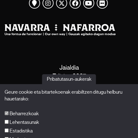
Mapa ikusi
Instagram
Twitter
Facebook
Youtube
Flickr
Jaialdia
Edizioa 2027
Pribatutasun-aukerak
Albisteak
Geure cookie eta bitartekoenak erabiltzen ditugu helburu
Akreditazioak
hauetarako:
X Films
Argitalpenak
Beharrezkoak
FAQ-ak
Lehentasunak
Estadistika