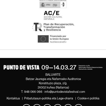
BALUARTE
Batzar Jauregia eta Nafarroako Auditorioa
Konstituzio plaza, z/g.
31002 Iruñea (Nafarroa)
T.
948 066 066
·
info@puntodevistafestival.com
Kontaktua
|
Pribatutasun-politika eta Lege-oharra
|
Cookie-n politika