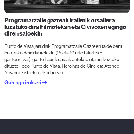
Programatzaile gazteak irailetik otsailera
luzatuko dira Filmotekan eta Civivoxen egingo
diren saioekin
Punto de Vista jaialdiak Programatzaile Gazteen talde berri
baterako deialdia ireki du (15 eta 19 urte bitarteko
gazteentzat); gazte hauek saioak antolatu eta aurkeztuko
dituzte Foco Punto de Vista, Heroínas de Cine eta Ateneo
Navarro zikloekin elkarlanean.
Gehiago irakurri