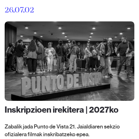
26.07.02
Inskripzioen irekitera | 2027ko
Zabalik jada Punto de Vista 21. Jaialdiaren sekzio
ofizialera filmak inskribatzeko epea.