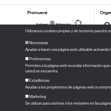
Promueve
Organ
Utilizamos cookies propias y de terceros para los si
Necesarias
Ayudan a hacer una página web utilizable activand
Preferencias
Permiten a la página web recordar información que c
BALUARTE
Palacio de Congresos y Auditorio de Navarra
usted se encuentra.
Plaza de la Constitución s/n.
31002 Pamplona (Navarra)
T.
948 066 066
·
info@puntodevistafestival.com
Estadísticas
Contacto
|
Política de privacidad y aviso legal
|
Política de 
Ayudan a los propietarios de páginas web a compre
Ver mapa
Instagram
Twitter
Facebook
Youtube
Flickr
Marketing
Se utilizan para rastrear a los visitantes en las pági