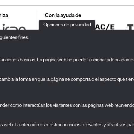
iza
Con la ayuda de
Opciones de privacidad
guientes fines:
o funciones básicas. La página web no puede funcionar adecuadamen
S
El Festival
ambia la forma en que la página se comporta o el aspecto que tiene
Edición 2027
N
Noticias
A
Acreditaciones
cookies
nder cómo interactúan los visitantes con las páginas web reuniend
X Films
C
Publicaciones
FAQs
S
nas web. La intención es mostrar anuncios relevantes y atractivos para