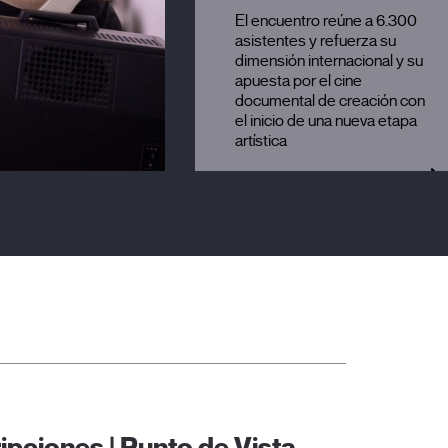
El encuentro reúne a 6.300
asistentes y refuerza su
dimensión internacional y su
apuesta por el cine
documental de creación con
el inicio de una nueva etapa
artística