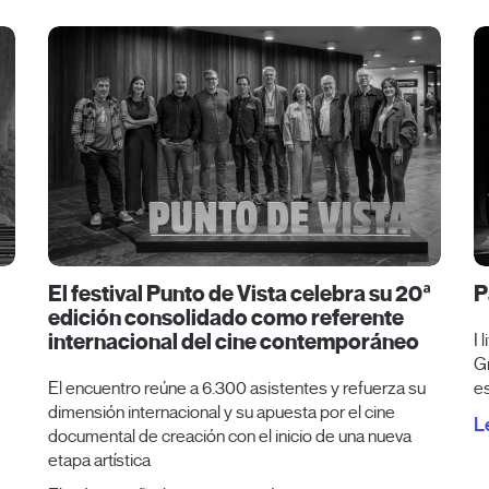
El festival Punto de Vista celebra su 20ª
P
edición consolidado como referente
internacional del cine contemporáneo
I 
Gr
El encuentro reúne a 6.300 asistentes y refuerza su
e
dimensión internacional y su apuesta por el cine
L
documental de creación con el inicio de una nueva
etapa artística