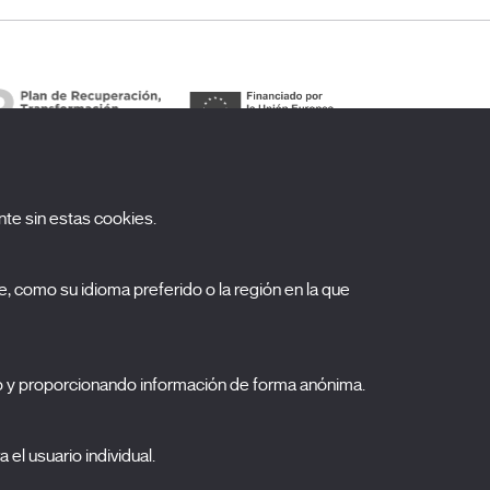
te sin estas cookies.
uscríbete a nuestra newsletter
, como su idioma preferido o la región en la que
ombre
pellidos
o y proporcionando información de forma anónima.
orreo electrónico
elecciona una categoría
 el usuario individual.
0 listas seleccionadas