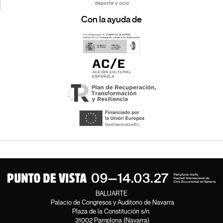
Con la ayuda de
BALUARTE
Palacio de Congresos y Auditorio de Navarra
Plaza de la Constitución s/n.
31002 Pamplona (Navarra)