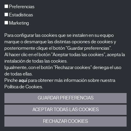
FAQs
Preferencias
Estadísticas
Marketing
Suscríbete a nuestra newsletter
Para configurar las cookies que se instalen en su equipo
Nombre
marque o desmarque las distintas opciones de cookies y
posteriormente clique el botón "Guardar preferencias".
Al hacer clic en el botón "Aceptar todas las cookies", acepta la
Apellidos
instalación de todas las cookies.
Igualmente, con el botón "Rechazar cookies" deniega el uso
Correo electrónico
de todas ellas.
Pinche
aquí
para obtener más información sobre nuestra
Selecciona una categoría
0 listas seleccionadas
Política de Cookies.
GUARDAR PREFERENCIAS
Acepto términos, condiciones y
política de privacidad
.
ACEPTAR TODAS LAS COOKIES
ENVIAR
RECHAZAR COOKIES