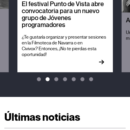
El festival Punto de Vista abre
convocatoria para un nuevo
grupo de Jóvenes
A
programadores
Un
¿Te gustaría organizar y presentar sesiones
mi
en la Filmoteca de Navarra o en
Civivox? Entonces, ¡No te pierdas esta
oportunidad!
Últimas noticias